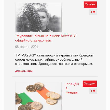
Україна
Т
М
"Журавлик" більш не в небі: MAYSKIY
офіційно став екочаєм
08 жовтня 2021
ТМ MAYSKIY став першим українським брендом
серед локальних чайних виробників, який
отримав знак відповідності світовим еконормам.
детальніше
Закрдон
Ірландія
й
Т
М
Естонія