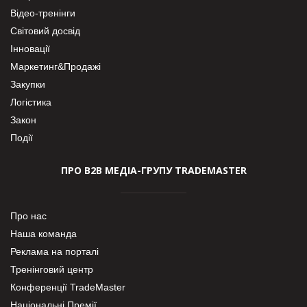
Відео-тренінги
Світовий досвід
Інновації
Маркетинг&Продажі
Закупки
Логістика
Закон
Події
ПРО В2В МЕДІА-ГРУПУ TRADEMASTER
Про нас
Наша команда
Реклама на порталі
Тренінговий центр
Конференції TradeMaster
Національні Премії