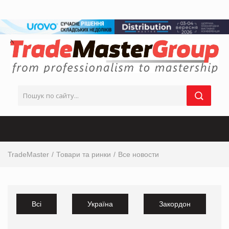
TradeMaster
Товари та ринки
Все новости
Всі
Україна
Закордон