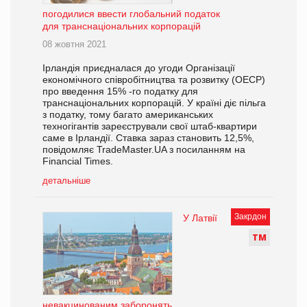
погодилися ввести глобальний податок
для транснаціональних корпорацій
08 жовтня 2021
Ірландія приєдналася до угоди Організації
економічного співробітництва та розвитку (ОЕСР)
про введення 15% -го податку для
транснаціональних корпорацій. У країні діє пільга
з податку, тому багато американських
техногігантів зареєстрували свої штаб-квартири
саме в Ірландії. Ставка зараз становить 12,5%,
повідомляє TradeMaster.UA з посиланням на
Financial Times.
детальніше
Закрдон
У Латвії
Т
М
невакцинованим заборонять