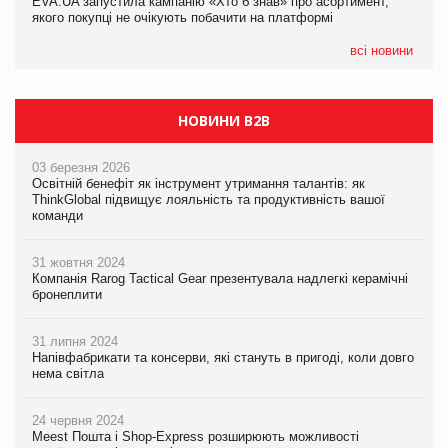
EVA.UA запустила кампанію «Хто б знав» про асортимент,
EVA.UA запустила кампанію «Хто б знав» про асортимент,
якого покупці не очікують побачити на платформі
якого покупці не очікують побачити на платформі
всі новини
НОВИНИ B2B
03 березня 2026
Освітній бенефіт як інструмент утримання талантів: як
ThinkGlobal підвищує лояльність та продуктивність вашої
команди
31 жовтня 2024
Компанія Rarog Tactical Gear презентувала надлегкі керамічні
бронеплити
31 липня 2024
Напівфабрикати та консерви, які стануть в пригоді, коли довго
нема світла
24 червня 2024
Meest Пошта і Shop-Express розширюють можливості