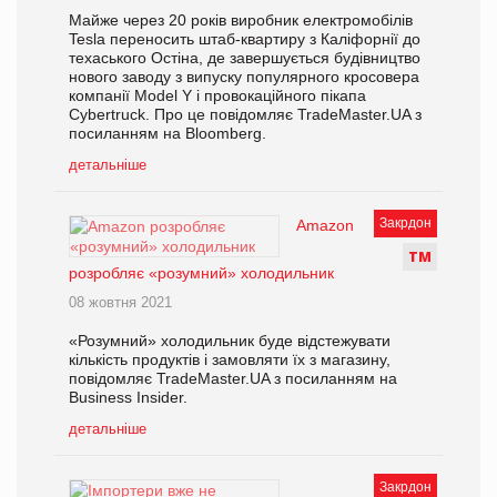
Майже через 20 років виробник електромобілів
Tesla переносить штаб-квартиру з Каліфорнії до
техаського Остіна, де завершується будівництво
нового заводу з випуску популярного кросовера
компанії Model Y і провокаційного пікапа
Cybertruck. Про це повідомляє TradeMaster.UA з
посиланням на Bloomberg.
детальніше
Закрдон
Amazon
Т
М
розробляє «розумний» холодильник
08 жовтня 2021
«Розумний» холодильник буде відстежувати
кількість продуктів і замовляти їх з магазину,
повідомляє TradeMaster.UA з посиланням на
Business Insider.
детальніше
Закрдон