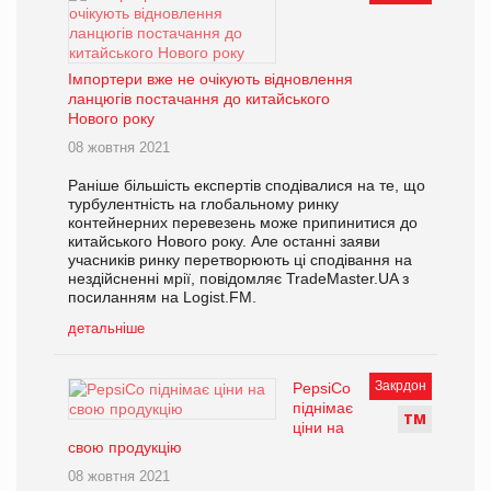
Імпортери вже не очікують відновлення
ланцюгів постачання до китайського
Нового року
08 жовтня 2021
Раніше більшість експертів сподівалися на те, що
турбулентність на глобальному ринку
контейнерних перевезень може припинитися до
китайського Нового року. Але останні заяви
учасників ринку перетворюють ці сподівання на
нездійсненні мрії, повідомляє TradeMaster.UA з
посиланням на Logist.FM.
детальніше
Закрдон
PepsiCo
піднімає
Т
М
ціни на
свою продукцію
08 жовтня 2021