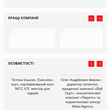
КРАЩІ КОМПАНІЇ
ОСОБИСТОСТІ
,
Тетяна Ільєнко, Executive-
Олег Андрійович Івченко —
ОВ
коуч, сертифікований коуч
директор патентно-
МСС ICF, ментор для
юридичної компанії «Вайз
лідерів
Груп», консалтингової
компанії «Парето» та
маркетингової агенції
Myka Agency.