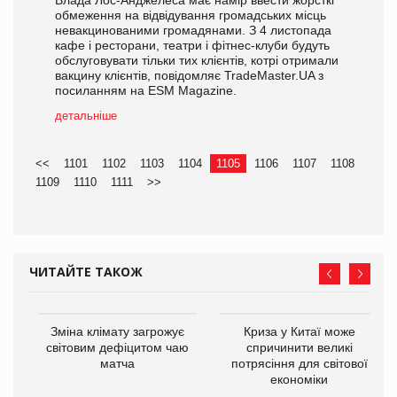
Влада Лос-Анджелеса має намір ввести жорсткі
обмеження на відвідування громадських місць
невакцинованими громадянами. З 4 листопада
кафе і ресторани, театри і фітнес-клуби будуть
обслуговувати тільки тих клієнтів, котрі отримали
вакцину клієнтів, повідомляє TradeMaster.UA з
посиланням на ESM Magazine.
детальніше
<<
1101
1102
1103
1104
1105
1106
1107
1108
1109
1110
1111
>>
ЧИТАЙТЕ ТАКОЖ
Зміна клімату загрожує
Криза у Китаї може
ne
світовим дефіцитом чаю
спричинити великі
матча
потрясіння для світової
економіки