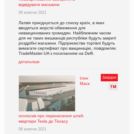
відвідувати магазини
08 жовтня 2021
Латвія приєднується до списку країн, в яких
вводяться жорсткі обмеження для
невакцинованих громадян. Найближчим часом
для не таких мешканців республіки будуть закриті
роздрібні магазини. Підприємства торгівлі будуть
вимагати сертифікат про вакцинацію, повідомляє
TradeMaster.UA з посиланням на Delfi.
детальніше
Закрдон
Ілон
Маск
Т
М
оголосив про перенесення штаб-
квартири Tesla до Техасу
08 жовтня 2021