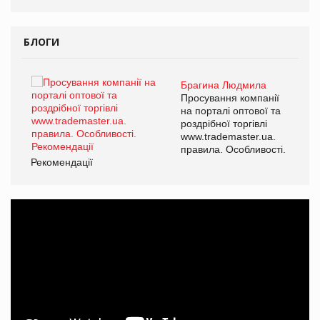
БЛОГИ
Брагина Людмила
ї
Просування компанії
а
на порталі оптової та
роздрібної торгівлі
www.trademaster.ua.
і.
правила. Особливості.
Рекомендації
Ре