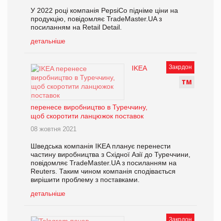
У 2022 році компанія PepsiCo підніме ціни на
продукцію, повідомляє TradeMaster.UA з
посиланням на Retail Detail.
детальніше
Закрдон
IKEA
Т
М
перенесе виробництво в Туреччину,
щоб скоротити ланцюжок поставок
08 жовтня 2021
Шведська компанія IKEA планує перенести
частину виробництва з Східної Азії до Туреччини,
повідомляє TradeMaster.UA з посиланням на
Reuters. Таким чином компанія сподівається
вирішити проблему з поставками.
детальніше
Закрдон