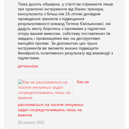
Тема досить обширна, у статті ви отримаєте лише
три практичні інструменти від бізнес-тренера,
консультанта з більш ніж 15-літнім досвідом
проведення тренінгів з підвищення
результативності команд Тетяни Ємільянової, які
дадуть змогу боротись з проявами у підлеглих
опору вашим вимогам, саботажу поставлених їм
завдань і провокаціями вас на деструктивні
емоційні прояви. За допомогою цих трьох
інструментів ви зможете значно підвищити
ймовірність позитивного результату від взаємодії з
підлеглими.
детальніше
Как не
рассеиваться на тысячи ненужных
задач сосредоточившись лишь на
важном
25 лютого 2021