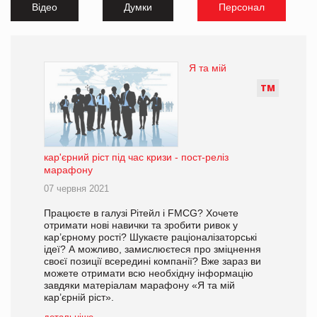
Відео
Думки
Персонал
Я та мій
Т
М
кар'єрний ріст під час кризи - пост-реліз
марафону
07 червня 2021
Працюєте в галузі Рітейл і FMCG? Хочете
отримати нові навички та зробити ривок у
кар’єрному рості? Шукаєте раціоналізаторські
ідеї? А можливо, замислюєтеся про зміцнення
своєї позиції всередині компанії? Вже зараз ви
можете отримати всю необхідну інформацію
завдяки матеріалам марафону «Я та мій
кар’єрній ріст».