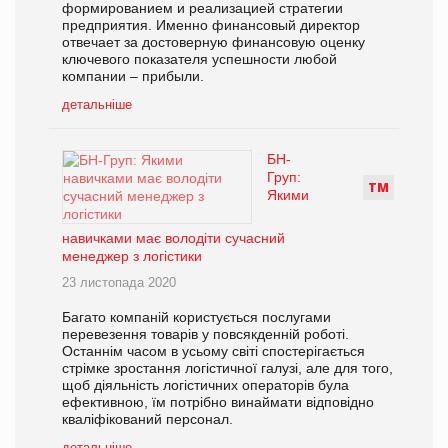
формированием и реализацией стратегии
предприятия. Именно финансовый директор
отвечает за достоверную финансовую оценку
ключевого показателя успешности любой
компании – прибыли.
детальніше
БН-
Груп:
Т
М
Якими
навичками має володіти сучасний
менеджер з логістики
23 листопада 2020
Багато компаній користується послугами
перевезення товарів у повсякденній роботі.
Останнім часом в усьому світі спостерігається
стрімке зростання логістичної галузі, але для того,
щоб діяльність логістичних операторів була
ефективною, їм потрібно винаймати відповідно
кваліфікований персонал.
детальніше