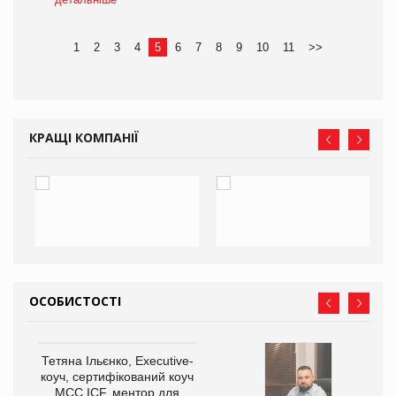
1
2
3
4
5
6
7
8
9
10
11
>>
КРАЩІ КОМПАНІЇ
ОСОБИСТОСТІ
Тетяна Ільєнко, Executive-
коуч, сертифікований коуч
МСС ICF, ментор для