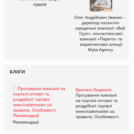
лідерів
,
Олег Андрійович Івченко —
ОВ
директор патентно-
юридичної компанії «Вайз
Груп», консалтингової
компанії «Парето» та
маркетингової агенції
Myka Agency.
БЛОГИ
Брагина Людмила
ї
Просування компанії
а
на порталі оптової та
роздрібної торгівлі
www.trademaster.ua.
і.
правила. Особливості.
Рекомендації
Ре