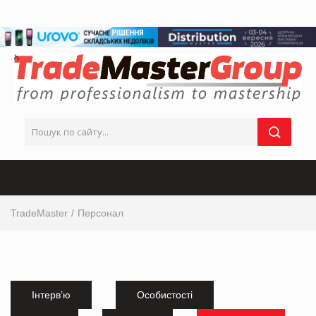
TradeMaster
Персонал
інтервю від виробника, інтервю від ТОП-керівника з маркетингу, інтервю від маркетолога, ТОП
інтервю від виробника, інтервю від мережі магазинів, інтервю від виробника продуктових товарів
Інтерв’ю
Особистості