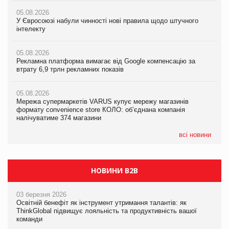
05.08.2026
05.08.2026
У Євросоюзі набули чинності нові правила щодо штучного
05.08.2026
У Євросоюзі набули чинності нові правила щодо штучного
інтелекту
Смачне поповнення дитячого меню: у VARUS з’явилися
інтелекту
новинки від ТМ ТОКЕРИ
05.08.2026
05.08.2026
Рекламна платформа вимагає від Google компенсацію за
05.08.2026
Рекламна платформа вимагає від Google компенсацію за
втрату 6,9 трлн рекламних показів
Сергій Лісунов про заморожені хлібобулочні вироби на
втрату 6,9 трлн рекламних показів
PrivateLabel&FMCG Master 2026
05.08.2026
05.08.2026
Мережа супермаркетів VARUS купує мережу магазинів
04.08.2026
Adidas витратила понад $1 млрд на маркетинг за квартал
формату convenience store КОЛО: об’єднана компанія
Через атаку РФ у Дніпрі пошкоджено склад шоколаду
налічуватиме 374 магазини
Millennium
всі новини
НОВИНИ B2B
03 березня 2026
Освітній бенефіт як інструмент утримання талантів: як
ThinkGlobal підвищує лояльність та продуктивність вашої
команди