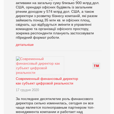
активами на загальну суму близько 900 млрд дол.
США, орендарі офісних будівель із загальним
річним доходом у 574 млрд дол. США, а також
директори з розвитку бізнесу компаній, які разом
займають понад 35 млн кв. м офісних площ,
свідчать, що відбудуться змінити в управлінні
командою та організації офісного простору,
зокрема респонденти планують застосовувати
гібридний формат роботи.
детальніше
Т
М
Современный финансовый директор
как субъект цифровой реальности
17 грудня 2020
За последнее десятилетие роль финансового
директора сильно изменилась, сегодня он все
чаще является полноправным партнером топ-
менеджмента компании и работает над