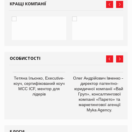
КРАЩІ КОМПАНІЇ
ОСОБИСТОСТІ
,
Тетяна Ільєнко, Executive-
Олег Андрійович Івченко —
ОВ
коуч, сертифікований коуч
директор патентно-
МСС ICF, ментор для
юридичної компанії «Вайз
лідерів
Груп», консалтингової
компанії «Парето» та
маркетингової агенції
Myka Agency.
БЛОГИ