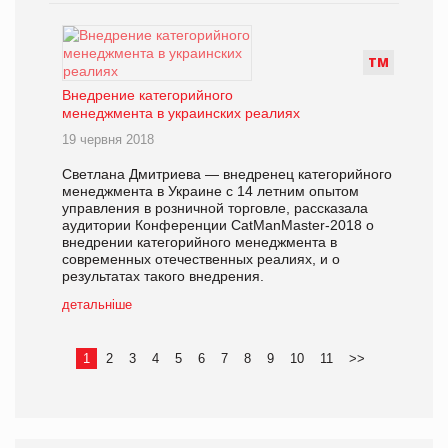
Т
М
Внедрение категорийного
менеджмента в украинских реалиях
19 червня 2018
Светлана Дмитриева — внедренец категорийного
менеджмента в Украине с 14 летним опытом
управления в розничной торговле, рассказала
аудитории Конференции CatManMaster-2018 о
внедрении категорийного менеджмента в
современных отечественных реалиях, и о
результатах такого внедрения.
детальніше
1
2
3
4
5
6
7
8
9
10
11
>>