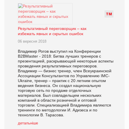
Т
М
Результативный переговорщик – как
избежать явных и скрытых ошибок
06 вересня 2018
Владимир Рогов выступил на Конференции
B2BMaster - 2018: Битва лучших тренеров с
презентацией, раскрывающей некоторые аспекты
проведения результативных переговоров.
Владимир — бизнес тренер, член Всеукраинской
Ассоциации Консультантов по Управлению IMC-
Ukraine, тренер – практик с 20 летним опытом
ведения бизнеса. Он создал национальную
торговую сеть по продаже отделочных
материалов. Был совладельцем нескольких
компаний в области розничной и оптовой
торговли. Специализацией Владимира являются
тренинги по методологии И. Адизеса и по
технологии В. Тарасова.
детальніше