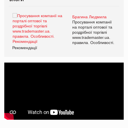
Брагина Людмила
ї
Просування компанії
а
на порталі оптової та
роздрібної торгівлі
www.trademaster.ua.
і.
правила. Особливості.
Рекомендації
Ре