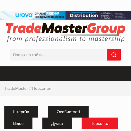
TradeMaster
Персонал
Інтерв’ю
Особистості
Відео
Думки
Персонал