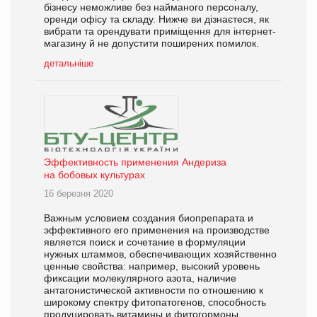
бізнесу неможливе без найманого персоналу,
оренди офісу та складу. Нижче ви дізнаєтеся, як
вибрати та орендувати приміщення для інтернет-
магазину й не допустити поширених помилок.
детальніше
Эффективность применения Андериза
на бобовых культурах
16 березня 2020
Важным условием создания биопрепарата и
эффективного его применения на производстве
является поиск и сочетание в формуляции
нужных штаммов, обеспечивающих хозяйственно
ценные свойства: например, высокий уровень
фиксации молекулярного азота, наличие
антагонистической активности по отношению к
широкому спектру фитопатогенов, способность
продуцировать витамины и фитогормоны.