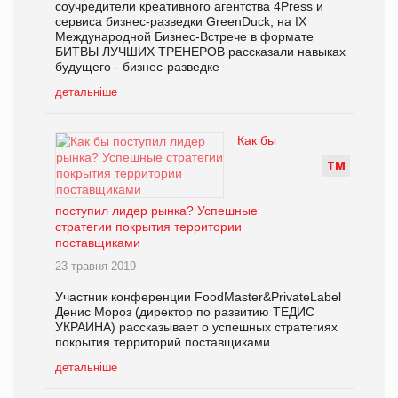
соучредители креативного агентства 4Press и
сервиса бизнес-разведки GreenDuck, на IX
Международной Бизнес-Встрече в формате
БИТВЫ ЛУЧШИХ ТРЕНЕРОВ рассказали навыках
будущего - бизнес-разведке
детальніше
Как бы
Т
М
поступил лидер рынка? Успешные
стратегии покрытия территории
поставщиками
23 травня 2019
Участник конференции FoodMaster&PrivateLabel
Денис Мороз (директор по развитию ТЕДИС
УКРАИНА) рассказывает о успешных стратегиях
покрытия территорий поставщиками
детальніше