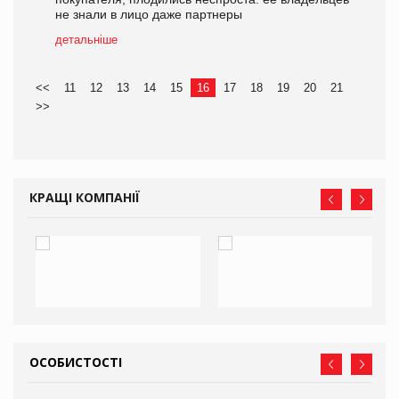
не знали в лицо даже партнеры
детальніше
<<
11
12
13
14
15
16
17
18
19
20
21
>>
КРАЩІ КОМПАНІЇ
ОСОБИСТОСТІ