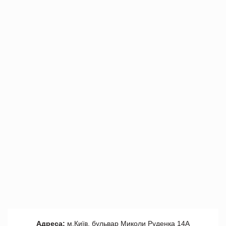
Адреса:
м.Київ, бульвар Миколи Руденка 14А