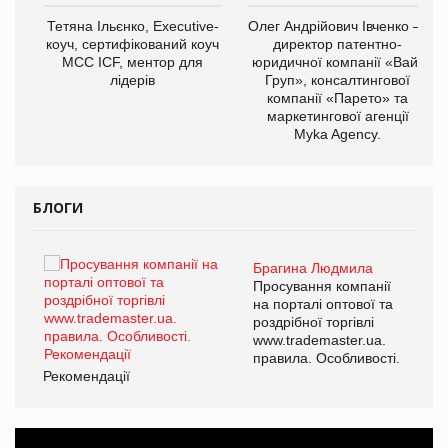
,
Тетяна Ільєнко, Executive-
Олег Андрійович Івченко —
ОВ
коуч, сертифікований коуч
директор патентно-
МСС ICF, ментор для
юридичної компанії «Вайз
лідерів
Груп», консалтингової
компанії «Парето» та
маркетингової агенції
Myka Agency.
БЛОГИ
Брагина Людмила
ї
Просування компанії
а
на порталі оптової та
роздрібної торгівлі
www.trademaster.ua.
і.
правила. Особливості.
Рекомендації
Ре