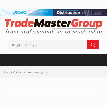
TradeMaster
Рекомендації
інтервю від виробника, інтервю від ТОП-керівника з маркетингу, інтервю від маркетолога, ТОП
інтервю від виробника, інтервю від мережі магазинів, інтервю від виробника продуктових
товарів, українськи виробники