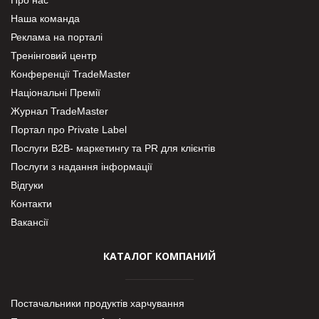
Про нас
Наша команда
Реклама на порталі
Тренінговий центр
Конференції TradeMaster
Національні Премії
Журнал TradeMaster
Портал про Private Label
Послуги В2В- маркетингу та PR для клієнтів
Послуги з надання інформації
Відгуки
Контакти
Вакансії
КАТАЛОГ КОМПАНИЙ
Постачальники продуктів харчування