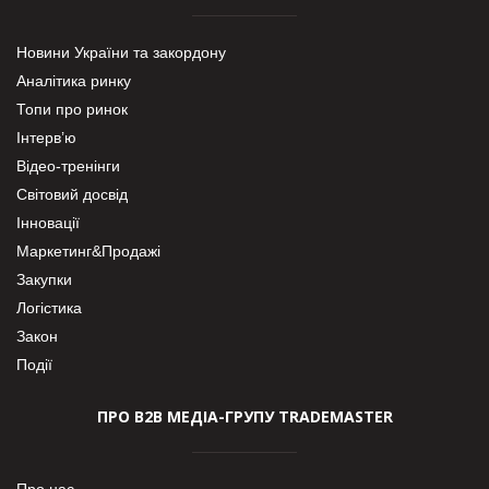
Новини України та закордону
Аналітика ринку
Топи про ринок
Інтерв’ю
Відео-тренінги
Світовий досвід
Інновації
Маркетинг&Продажі
Закупки
Логістика
Закон
Події
ПРО В2В МЕДІА-ГРУПУ TRADEMASTER