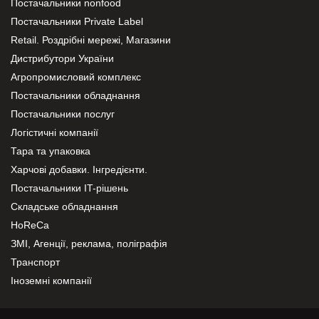
Постачальники nonfood
Постачальники Private Label
Retail. Роздрібні мережі, Магазини
Дистрибутори України
Агропромисловий комплекс
Постачальники обладнання
Постачальники послуг
Логістичні компанії
Тара та упаковка
Харчові добавки. Інгредієнти.
Постачальники IT-рішень
Складське обладнання
HoReCa
ЗМІ, Агенції, реклама, поліграфія
Транспорт
Іноземні компанії