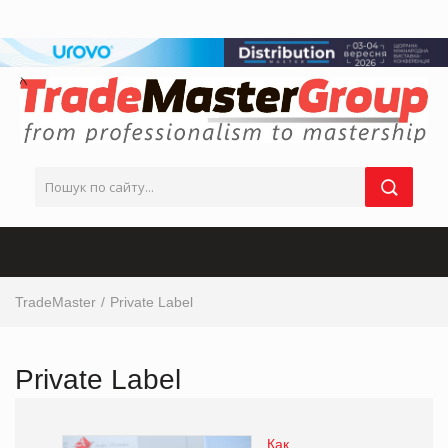
TradeMaster
Private Label
Private Label
Как