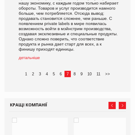
нашу экономику, с каждым годом только набирает
обороты. Товаров и услуг производится намного
больше, чем потребляется. Отсюда вывод:
продавать становится сложнее, чем раньше. С
появлением private labels в мире появилась
возможность войти в мэйнстрим производства,
создавая эксклюзивные и специальные продукты.
Однако сложно поверить, что соответствие
продукта и рынка дает старт для всех, а к
финишу приходят единицы.
детальніше
1
2
3
4
5
6
7
8
9
10
11
>>
КРАЩІ КОМПАНІЇ