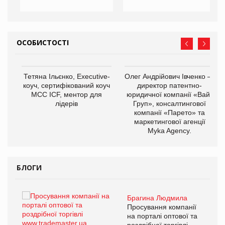
ОСОБИСТОСТІ
,
Тетяна Ільєнко, Executive-
Олег Андрійович Івченко —
ОВ
коуч, сертифікований коуч
директор патентно-
МСС ICF, ментор для
юридичної компанії «Вайз
лідерів
Груп», консалтингової
компанії «Парето» та
маркетингової агенції
Myka Agency.
БЛОГИ
Брагина Людмила
ї
Просування компанії
а
на порталі оптової та
роздрібної торгівлі