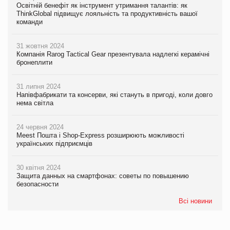
Освітній бенефіт як інструмент утримання талантів: як
ThinkGlobal підвищує лояльність та продуктивність вашої
команди
31 жовтня 2024
Компанія Rarog Tactical Gear презентувала надлегкі керамічні
бронеплити
31 липня 2024
Напівфабрикати та консерви, які стануть в пригоді, коли довго
нема світла
24 червня 2024
Meest Пошта і Shop-Express розширюють можливості
українських підприємців
30 квітня 2024
Защита данных на смартфонах: советы по повышению
безопасности
Всі новини