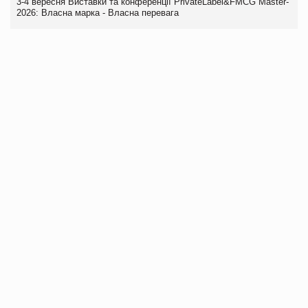
3-4 вересня Виставки та конференції PrivateLabel&FMCG Master-
2026: Власна марка - Власна перевага