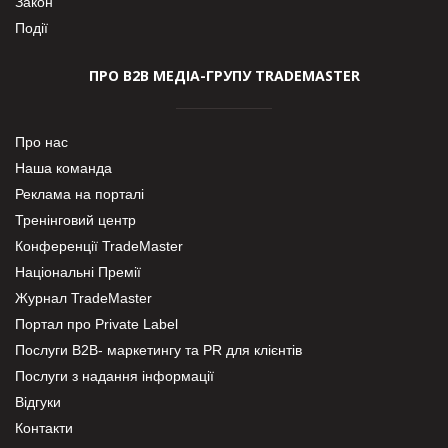
Закон
Події
ПРО В2В МЕДІА-ГРУПУ TRADEMASTER
Про нас
Наша команда
Реклама на порталі
Тренінговий центр
Конференції TradeMaster
Національні Премії
Журнал TradeMaster
Портал про Private Label
Послуги В2В- маркетингу та PR для клієнтів
Послуги з надання інформації
Відгуки
Контакти