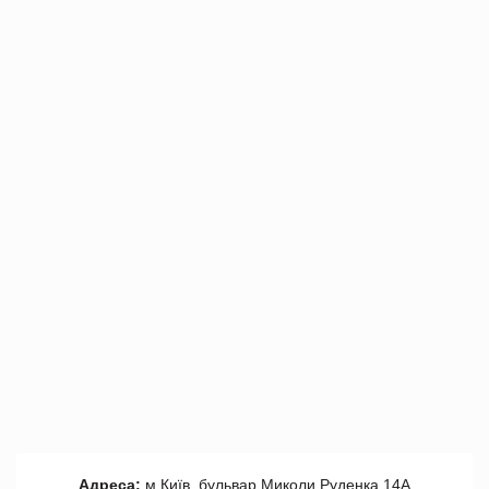
Адреса:
м.Київ, бульвар Миколи Руденка 14А