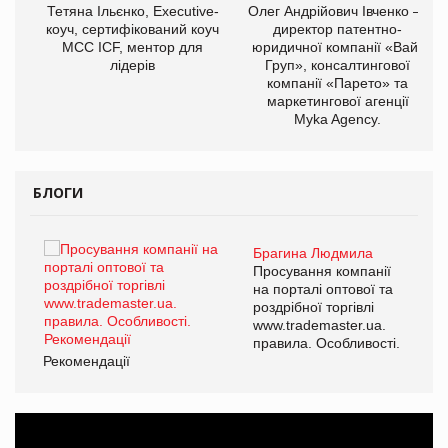
,
Тетяна Ільєнко, Executive-
Олег Андрійович Івченко —
ОВ
коуч, сертифікований коуч
директор патентно-
МСС ICF, ментор для
юридичної компанії «Вайз
лідерів
Груп», консалтингової
компанії «Парето» та
маркетингової агенції
Myka Agency.
БЛОГИ
Брагина Людмила
ї
Просування компанії
а
на порталі оптової та
роздрібної торгівлі
www.trademaster.ua.
і.
правила. Особливості.
Рекомендації
Ре