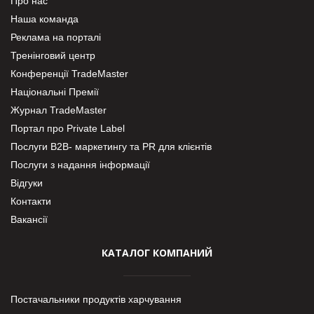
Про нас
Наша команда
Реклама на порталі
Тренінговий центр
Конференції TradeMaster
Національні Премії
Журнал TradeMaster
Портал про Private Label
Послуги В2В- маркетингу та PR для клієнтів
Послуги з надання інформації
Відгуки
Контакти
Вакансії
КАТАЛОГ КОМПАНИЙ
Постачальники продуктів харчування