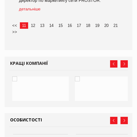
директор по маркетингу сети PROSTOR.
детальніше
<<
11
12
13
14
15
16
17
18
19
20
21
>>
КРАЩІ КОМПАНІЇ
ОСОБИСТОСТІ