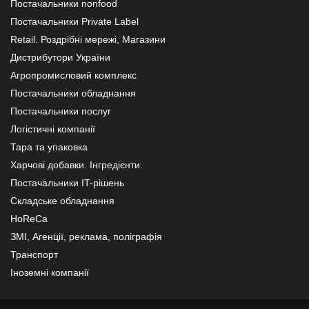
Постачальники nonfood
Постачальники Private Label
Retail. Роздрібні мережі, Магазини
Дистрибутори України
Агропромисловий комплекс
Постачальники обладнання
Постачальники послуг
Логістичні компанії
Тара та упаковка
Харчові добавки. Інгредієнти.
Постачальники IT-рішень
Складське обладнання
HoReCa
ЗМІ, Агенції, реклама, поліграфія
Транспорт
Іноземні компанії