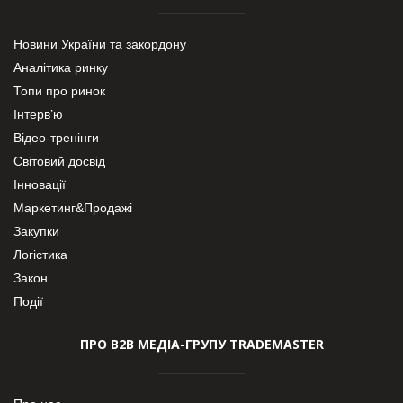
Новини України та закордону
Аналітика ринку
Топи про ринок
Інтерв’ю
Відео-тренінги
Світовий досвід
Інновації
Маркетинг&Продажі
Закупки
Логістика
Закон
Події
ПРО В2В МЕДІА-ГРУПУ TRADEMASTER