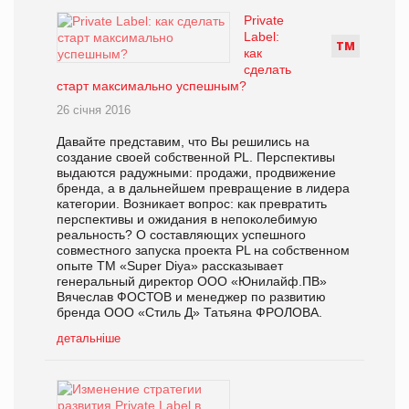
Private
Label:
Т
М
как
сделать
старт максимально успешным?
26 січня 2016
Давайте представим, что Вы решились на
создание своей собственной PL. Перспективы
выдаются радужными: продажи, продвижение
бренда, а в дальнейшем превращение в лидера
категории. Возникает вопрос: как превратить
перспективы и ожидания в непоколебимую
реальность? О составляющих успешного
совместного запуска проекта PL на собственном
опыте ТМ «Super Diya» рассказывает
генеральный директор ООО «Юнилайф.ПВ»
Вячеслав ФОСТОВ и менеджер по развитию
бренда ООО «Стиль Д» Татьяна ФРОЛОВА.
детальніше