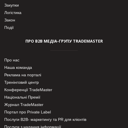
Закупки
Логістика
Закон
Події
ПРО В2В МЕДІА-ГРУПУ TRADEMASTER
Про нас
Наша команда
Реклама на порталі
Тренінговий центр
Конференції TradeMaster
Національні Премії
Журнал TradeMaster
Портал про Private Label
Послуги В2В- маркетингу та PR для клієнтів
Послуги з надання інформації