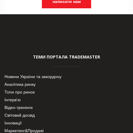
написати нам
ТЕМИ ПОРТАЛА TRADEMASTER
Новини України та закордону
Аналітика ринку
Топи про ринок
Інтерв’ю
Відео-тренінги
Світовий досвід
Інновації
Маркетинг&Продажі