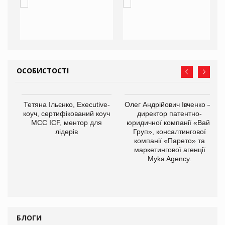
ОСОБИСТОСТІ
Тетяна Ільєнко, Executive-
Олег Андрійович Івченко —
коуч, сертифікований коуч
директор патентно-
МСС ICF, ментор для
юридичної компанії «Вайз
лідерів
Груп», консалтингової
компанії «Парето» та
маркетингової агенції
,
Myka Agency.
ОВ
БЛОГИ