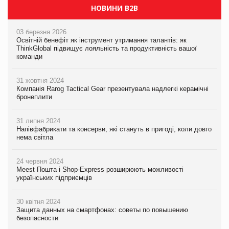
НОВИНИ B2B
03 березня 2026
Освітній бенефіт як інструмент утримання талантів: як
ThinkGlobal підвищує лояльність та продуктивність вашої
команди
31 жовтня 2024
Компанія Rarog Tactical Gear презентувала надлегкі керамічні
бронеплити
31 липня 2024
Напівфабрикати та консерви, які стануть в пригоді, коли довго
нема світла
24 червня 2024
Meest Пошта і Shop-Express розширюють можливості
українських підприємців
30 квітня 2024
Защита данных на смартфонах: советы по повышению
безопасности