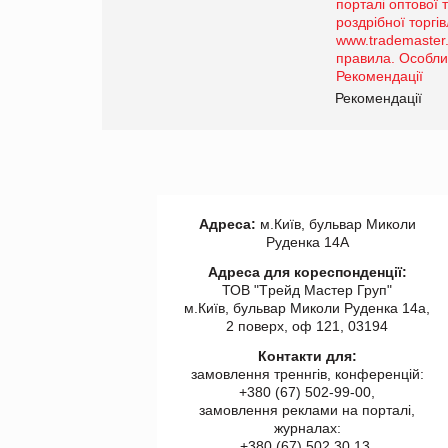
Просування компанії на
порталі оптової та
роздрібної торгівлі
www.trademaster.ua.
правила. Особливості.
ії
Рекомендації
Адреса:
м.Київ, бульвар Миколи
Руденка 14А
Адреса для кореспонденції:
ТОВ "Tрейд Мастер Груп"
м.Київ, бульвар Миколи Руденка 14а,
2 поверх, оф 121, 03194
Контакти для:
замовлення треннгів, конференцій:
+380 (67) 502-99-00,
замовлення реклами на порталі,
журналах:
+380 (67) 502 30 13,