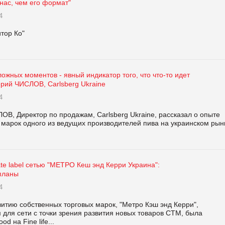
нас, чем его формат"
4
тор Ко"
ложных моментов - явный индикатор того, что что-то идет
лерий ЧИСЛОВ, Carlsberg Ukraine
4
В, Директор по продажам, Carlsberg Ukraine, рассказал о опыте
 марок одного из ведущих производителей пива на украинском рын
ate label сетью "МЕТРО Кеш энд Керри Украина":
 планы
4
ию собственных торговых марок, "Метро Кэш энд Керри",
для сети с точки зрения развития новых товаров СТМ, была
 на Fine life...