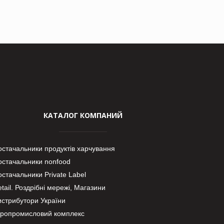
КАТАЛОГ КОМПАНИЙ
остачальники продуктів харчування
остачальники nonfood
стачальники Private Label
tail. Роздрібні мережі, Магазини
истрибутори України
гропромисловий комплекс