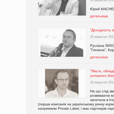
26 вересня 201
Юрий МАСНЕВ
детальніше
"Доходность э
26 вересня 201
Руслана ЛИХО
"Гигиена", К
детальніше
"Якість, облад
успішного біз
26 вересня 201
На що слід зве
розвиваючи вл
запитала в Іг
(перша компанія на українському ринку кор
напрямком Private Label, і має партнерів се