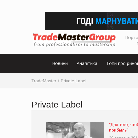
Порта
Новини
Аналітика
Топи про рино
TradeMaster
Private Label
Private Label
"Для того, чт
прибыль"