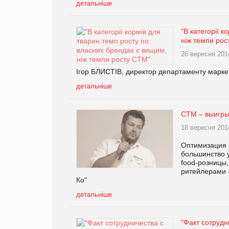
детальніше
"В категорії 
ніж темпи рос
26 вересня 201
Ігор БЛИСТІВ, директор департаменту маркет
детальніше
СТМ – выигры
18 вересня 201
Оптимизация б
большинство 
food-розницы,
ритейлерами 
Ко"
детальніше
"Факт сотрудн