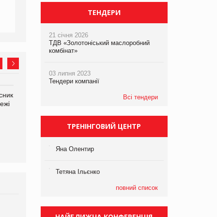
ТЕНДЕРИ
21 січня 2026
ТДВ «Золотоніський маслоробний
комбінат»
03 липня 2023
Тендери компанії
сник
Олексій Логачов-Михайлов
Яна Сараніна, директор
Всі тендери
ежі
Файно маркет Директор
компанії «УкраМарин»
департаменту з
виробництва
ТРЕНІНГОВИЙ ЦЕНТР
Яна Олентир
Тетяна Ільєнко
повний список
Брагина Людмила
НАЙБЛИЖЧА КОНФЕРЕНЦІЯ