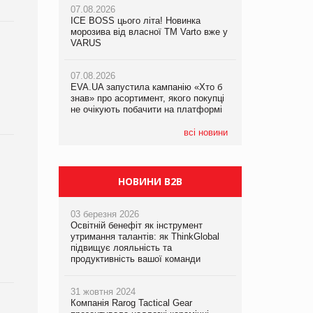
07.08.2026
ICE BOSS цього літа! Новинка
06.08.2026
07.08.2026
морозива від власної ТМ Varto вже у
Смачна новинка для хвостатих: у
Франція заборонила рекламні дзвінки
VARUS
VARUS з’явилися паучі Varto Paw
без згоди клієнтів
expert від власної ТМ Varto!
07.08.2026
EVA.UA запустила кампанію «Хто б
05.08.2026
знав» про асортимент, якого покупці
Мережа супермаркетів VARUS купує
не очікують побачити на платформі
мережу магазинів формату
convenience store КОЛО: об’єднана
компанія налічуватиме 374 магазини
всі новини
НОВИНИ B2B
03 березня 2026
Освітній бенефіт як інструмент
утримання талантів: як ThinkGlobal
підвищує лояльність та
продуктивність вашої команди
31 жовтня 2024
Компанія Rarog Tactical Gear