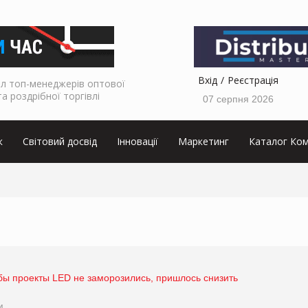
Вхід
Реєстрація
л топ-менеджерів оптової
та роздрібної торгівлі
07 серпня 2026
к
Світовий досвід
Інновації
Маркетинг
Каталог Ком
обы проекты LED не заморозились, пришлось снизить