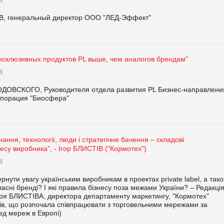
4
, генеральный директор ООО "ЛЕД-Эффект"
ксклюзивных продуктов PL выше, чем аналогов брендам"
4
ДОВСКОГО, Руководителя отдела развития PL Бизнес-направлени
орпорация "Биосфера"
нання, технології, люди і стратегічне бачення – складові
несу виробника", - Ігор БЛИСТІВ ("Кормотех")
4
рнути увагу українським виробникам в проектах private label, а так
асні бренді? І які правила бізнесу поза межами України? – Редакці
оря БЛИСТІВА, директора департаменту маркетингу, "Кормотех"
мів, що розпочала співпрацювати з торговельними мережами за
ред мереж в Европі)