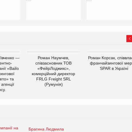
 Івченко —
Роман Наумчев,
Роман Корсак, співвла
ентно-
співзасновник ТОВ
франчайзингової мер
нії «Вайз
«ФейрЛоджикс»,
SPAR в Україні
тингової
комерційний директор
ето» та
FRLG Freight SRL
 агенції
(Румунія)
cy.
Брагина Людмила