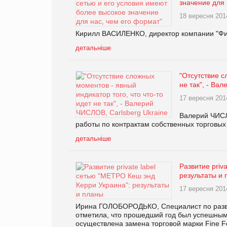
значение для 
18 вересня 201
Кирилл ВАСИЛЕНКО, директор компании "Фи
детальніше
"Отсутствие с
не так", - Ва
17 вересня 201
Валерий ЧИСЛО
работы по контрактам собственных торговых
детальніше
Развитие priv
результаты и
17 вересня 201
Ирина ГОЛОБОРОДЬКО, Специалист по развит
отметила, что прошедший год был успешным 
осуществлена замена торговой марки Fine Food