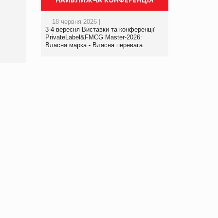
Просування компанії на
порталі оптової та
роздрібної торгівлі
18 червня 2026 |
3-4 вересня Виставки та конференції
www.trademaster.ua.
PrivateLabel&FMCG Master-2026:
правила. Особливості.
Власна марка - Власна перевага