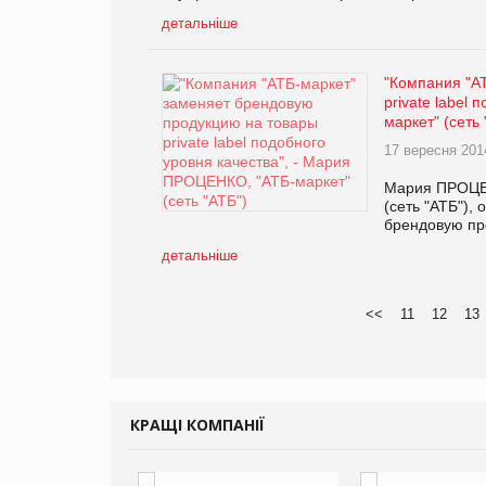
детальніше
"Компания "А
private label
маркет" (сеть 
17 вересня 201
Мария ПРОЦЕН
(сеть "АТБ"),
брендовую про
детальніше
<<
11
12
13
КРАЩІ КОМПАНІЇ