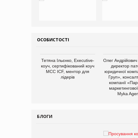
ОСОБИСТОСТІ
арас Ігорович,
Тетяна Ільєнко, Executive-
Олег Андрійович
иробництва ТОВ
коуч, сертифікований коуч
директор пат
Герчак"
МСС ICF, ментор для
юридичної компа
лідерів
Груп», консал
компанії «Пар
маркетингової
Myka Agen
БЛОГИ
Брагина Людмила