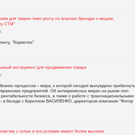
кормів для тварин темп росту по власних брендах є вищим,
ту СТМ"
4
ингу, "Кормотех"
шный инструмент для продвижения товара
4
изнес-процессов – мера, к которой сегодня вынуждено прибегнуть
украинских предприятий. Об антикризисных мерах на рынке non-
 рентабельности бизнеса, а также о работе с транснациональными
– в беседе с Кириллом ВАСИЛЕНКО, директором компании "Фитор
ичества с сетью и его условия имеют более высокое