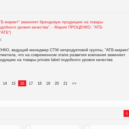
ТБ-маркет" заменяет брендовую продукцию на товары
 подобного уровня качества", - Мария ПРОЦЕНКО, "АТБ-
"АТБ")
4
КО, ведущий менеджер СТМ непродуктовой группы, "АТБ-маркет
 отметила, что на современном этапе развития компания заменяет
дукцию на товары private label подобного уровня качества
14
15
16
17
18
19
20
21
>>