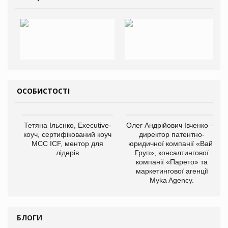
ОСОБИСТОСТІ
Тетяна Ільєнко, Executive-
Олег Андрійович Івченко —
коуч, сертифікований коуч
директор патентно-
МСС ICF, ментор для
юридичної компанії «Вайз
лідерів
Груп», консалтингової
компанії «Парето» та
маркетингової агенції
Myka Agency.
БЛОГИ