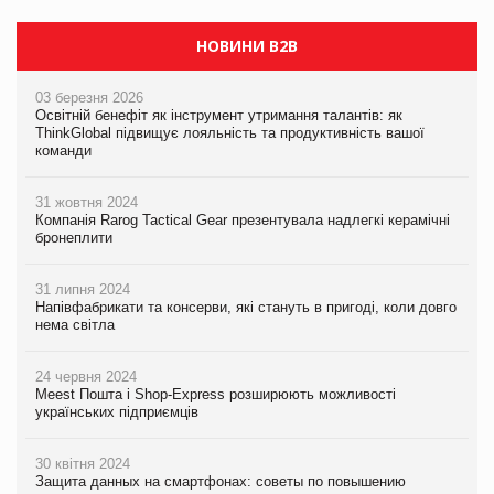
НОВИНИ B2B
03 березня 2026
Освітній бенефіт як інструмент утримання талантів: як
ThinkGlobal підвищує лояльність та продуктивність вашої
команди
31 жовтня 2024
Компанія Rarog Tactical Gear презентувала надлегкі керамічні
бронеплити
31 липня 2024
Напівфабрикати та консерви, які стануть в пригоді, коли довго
нема світла
24 червня 2024
Meest Пошта і Shop-Express розширюють можливості
українських підприємців
30 квітня 2024
Защита данных на смартфонах: советы по повышению