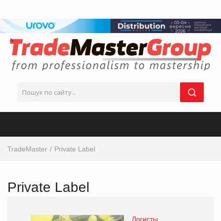
TradeMaster
Private Label
Private Label
Логисты