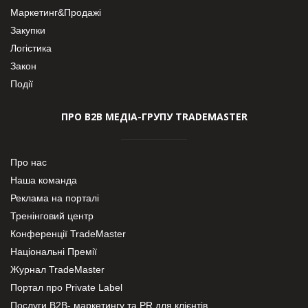
Маркетинг&Продажі
Закупки
Логістика
Закон
Події
ПРО В2В МЕДІА-ГРУПУ TRADEMASTER
Про нас
Наша команда
Реклама на порталі
Тренінговий центр
Конференції TradeMaster
Національні Премії
Журнал TradeMaster
Портал про Private Label
Послуги В2В- маркетингу та PR для клієнтів