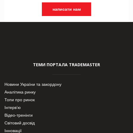
написати нам
ТЕМИ ПОРТАЛА TRADEMASTER
Новини України та закордону
Аналітика ринку
Топи про ринок
Інтерв’ю
Відео-тренінги
Світовий досвід
Інновації