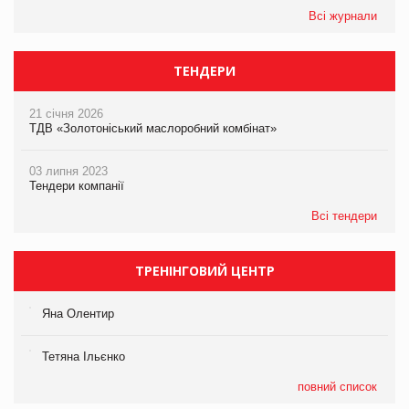
Всі журнали
ТЕНДЕРИ
21 січня 2026
ТДВ «Золотоніський маслоробний комбінат»
03 липня 2023
Тендери компанії
Всі тендери
ТРЕНІНГОВИЙ ЦЕНТР
Яна Олентир
Тетяна Ільєнко
повний список