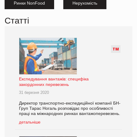
Ринки NonFood
Нерухомість
Статті
Т
М
Експедування вантажів: специфіка
закордонних перевезень
31 березня 2020
Директор транспортно-експедиційної компанії БН-
Груп Тарас Ногаль розповідає про особливості
праці на міжнародних ринках вантажоперевезень.
детальніше