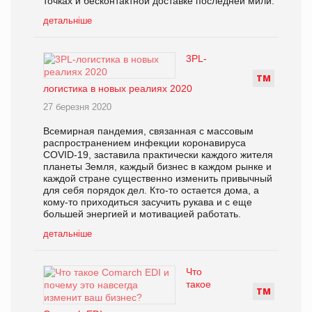
точках и бесконтактной доставке последней мили.
детальніше
3PL-
Т
М
логистика в новых реалиях 2020
27 березня 2020
Всемирная пандемия, связанная с массовым
распространением инфекции коронавируса
COVID-19, заставила практически каждого жителя
планеты Земля, каждый бизнес в каждом рынке и
каждой стране существенно изменить привычный
для себя порядок дел. Кто-то остается дома, а
кому-то приходиться засучить рукава и с еще
большей энергией и мотивацией работать.
детальніше
Что
такое
Т
М