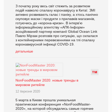
З початку року весь світ стежить за розвитком
подій навколо спалаху коронавірусу в Китаї. ЗМІ
активно розвивають галас і паніку, а хтось панічно
скуповує маски і продукти з прилавків магазинів,
готуючись до «корона-кризи». В інтерв’ю
інформаційному агентству «АПК-Інформ»
асоційований партнер компанії Global Ocean Link
Павло Мірзак розповів про ситуацію, що склалася
з контейнерними перевезеннями на тлі спалаху
коронавирусной інфекції COVID-19.
детальніше
Т
М
NonFoodMaster 2020: новые тренды в
мировом ритейле
12 березня 2020
5 марта в Киеве прошла уникальная
практическая конференция «NonFoodMaster-
2020», на которой обсуждались самые горячие