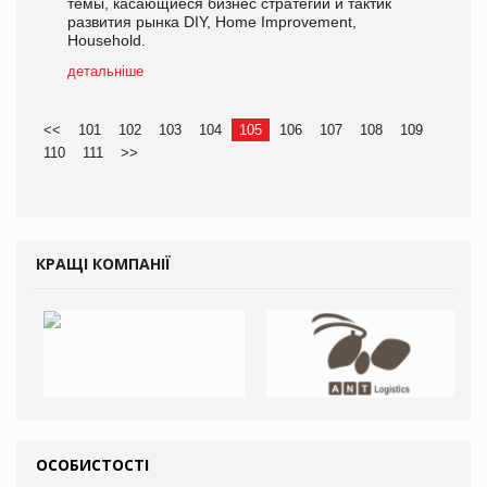
темы, касающиеся бизнес стратегий и тактик
развития рынка DIY, Home Improvement,
Household.
детальніше
<<
101
102
103
104
105
106
107
108
109
110
111
>>
КРАЩІ КОМПАНІЇ
ОСОБИСТОСТІ