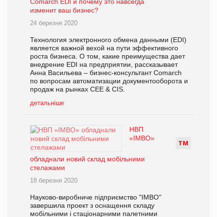
Comarch EDI и почему это навсегда
изменит ваш бизнес?
24 березня 2020
Технология электронного обмена данными (EDI)
является важной вехой на пути эффективного
роста бизнеса. О том, какие преимущества дает
внедрение EDI на предприятии, рассказывает
Анна Васильева – бизнес-консультант Comarch
по вопросам автоматизации документооборота и
продаж на рынках CEE & CIS.
детальніше
НВП
«ІМВО»
Т
М
обладнали новий склад мобільними
стелажами
18 березня 2020
Науково-виробниче підприємство "ІМВО"
завершила проект з оснащення складу
мобільними і стаціонарними палетними