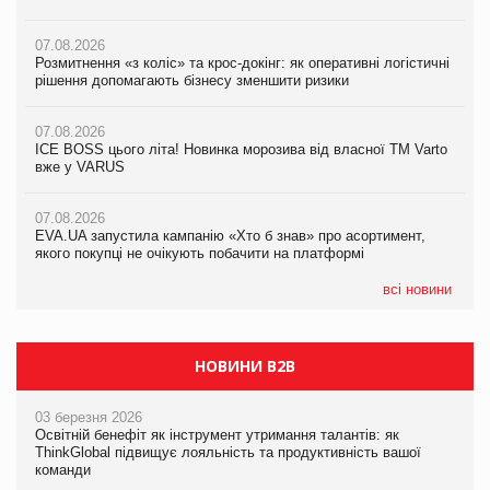
вже у VARUS
07.08.2026
07.08.2026
Розмитнення «з коліс» та крос-докінг: як оперативні логістичні
07.08.2026
Kraft Heinz скоротила збиток у першому півріччі
рішення допомагають бізнесу зменшити ризики
EVA.UA запустила кампанію «Хто б знав» про асортимент,
якого покупці не очікують побачити на платформі
07.08.2026
07.08.2026
Продажі Hugo Boss впали на 9%
ICE BOSS цього літа! Новинка морозива від власної ТМ Varto
06.08.2026
вже у VARUS
Смачна новинка для хвостатих: у VARUS з’явилися паучі
07.08.2026
Varto Paw expert від власної ТМ Varto!
Франція заборонила рекламні дзвінки без згоди клієнтів
07.08.2026
EVA.UA запустила кампанію «Хто б знав» про асортимент,
05.08.2026
якого покупці не очікують побачити на платформі
Мережа супермаркетів VARUS купує мережу магазинів
формату convenience store КОЛО: об’єднана компанія
налічуватиме 374 магазини
всі новини
НОВИНИ B2B
03 березня 2026
Освітній бенефіт як інструмент утримання талантів: як
ThinkGlobal підвищує лояльність та продуктивність вашої
команди