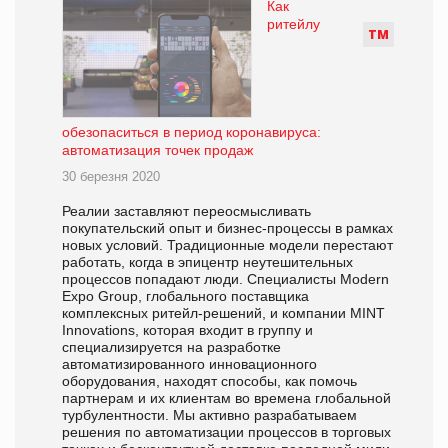
Как
ритейлу
Т
М
обезопаситься в период коронавируса:
автоматизация точек продаж
30 березня 2020
Реалии заставляют переосмысливать
покупательский опыт и бизнес-процессы в рамках
новых условий. Традиционные модели перестают
работать, когда в эпицентр неутешительных
процессов попадают люди. Специалисты Modern
Expo Group, глобального поставщика
комплексных ритейл-решений, и компании MINT
Innovations, которая входит в группу и
специализируется на разработке
автоматизированного инновационного
оборудования, находят способы, как помочь
партнерам и их клиентам во времена глобальной
турбулентности. Мы активно разрабатываем
решения по автоматизации процессов в торговых