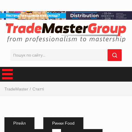
TradeMaster
Статті
інтервю від виробника, інтервю від ТОП-керівника з маркетингу, інтервю від маркетолога, ТОП
інтервю від виробника, інтервю від мережі магазинів, інтервю від виробника продуктових товарів
Рітейл
Ринки Food