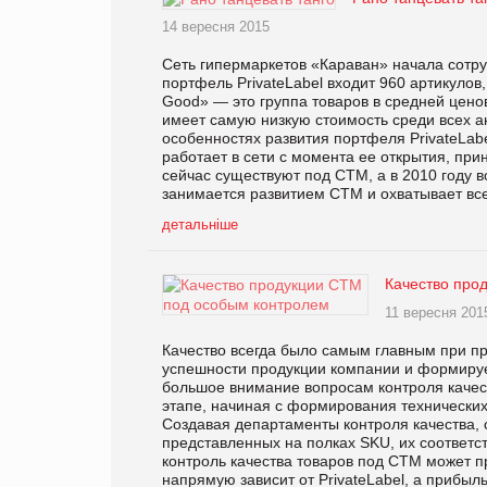
14 вересня 2015
Сеть гипермаркетов «Караван» начала сотруд
портфель PrivateLabel входит 960 артикуло
Good» — это группа товаров в средней цено
имеет самую низкую стоимость среди всех а
особенностях развития портфеля PrivateLa
работает в сети с момента ее открытия, при
сейчас существуют под СТМ, а в 2010 году 
занимается развитием СТМ и охватывает все
детальніше
Качество про
11 вересня 201
Качество всегда было самым главным при пр
успешности продукции компании и формируе
большое внимание вопросам контроля качес
этапе, начиная с формирования технических 
Создавая департаменты контроля качества, 
представленных на полках SKU, их соответс
контроль качества товаров под СТМ может п
напрямую зависит от PrivateLabel, а прибыл