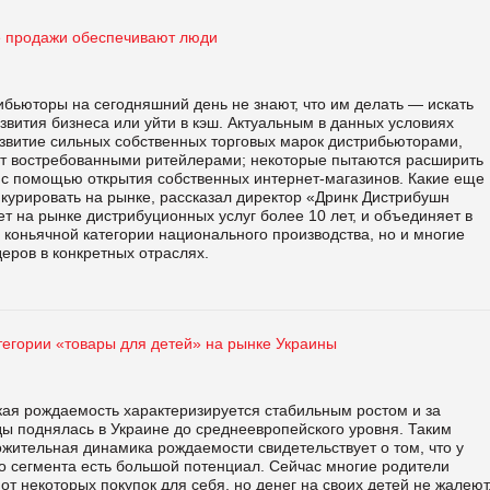
 продажи обеспечивают люди
бьюторы на сегодняшний день не знают, что им делать — искать
звития бизнеса или уйти в кэш. Актуальным в данных условиях
азвитие сильных собственных торговых марок дистрибьюторами,
ут востребованными ритейлерами; некоторые пытаются расширить
 с помощью открытия собственных интернет-магазинов. Какие еще
нкурировать на рынке, рассказал директор «Дринк Дистрибушн
 на рынке дистрибуционных услуг более 10 лет, и объединяет в
 коньячной категории национального производства, но и многие
еров в конкретных отраслях.
тегории «товары для детей» на рынке Украины
ская рождаемость характеризируется стабильным ростом и за
ды поднялась в Украине до среднеевропейского уровня. Таким
жительная динамика рождаемости свидетельствует о том, что у
о сегмента есть большой потенциал. Сейчас многие родители
от некоторых покупок для себя, но денег на своих детей не жалеют