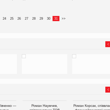
24
25
26
27
28
29
30
31
>>
 Івченко —
Роман Наумчев,
Роман Корсак, співвла
ентно-
співзасновник ТОВ
франчайзингової мер