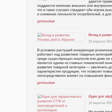
удается прав
поддаются влиянию внешних или внутренних 
что в таких случаях страдают оба игрока ры
и снижение лояльности потребителей, а дл
детальніше
Вклад в разви
29 вересня 201
В условиях растущей конкуренции розничные
работают над развитием товарных категорий
среди существующих аналогов или даже не и
является одним из главных показателей кон
развития товарной категории — увеличить д
характеристик продукции, что позволит повы
непосредственно влияет на повышение фин
детальніше
Идеи для эфф
16 вересня 201
На рынке пос