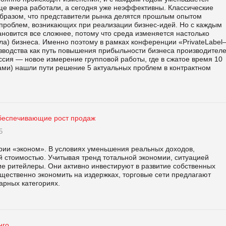
ще вчера работали, а сегодня уже неэффективны. Классические
бразом, что представители рынка делятся прошлым опытом
 проблем, возникающих при реализации бизнес-идей. Но с каждым
новится все сложнее, потому что среда изменяется настолько
ла) бизнеса. Именно поэтому в рамках конференции «PrivateLabel
зводства как путь повышения прибыльности бизнеса производител
сия — новое измерение групповой работы, где в сжатое время 10
ами) нашли пути решение 5 актуальных проблем в контрактном
беспечивающие рост продаж
5
ории «эконом». В условиях уменьшения реальных доходов,
 стоимостью. Учитывая тренд тотальной экономии, ситуацией
ие ритейлеры. Они активно инвестируют в развитие собственных
щественно экономить на издержках, торговые сети предлагают
арных категориях.
нго