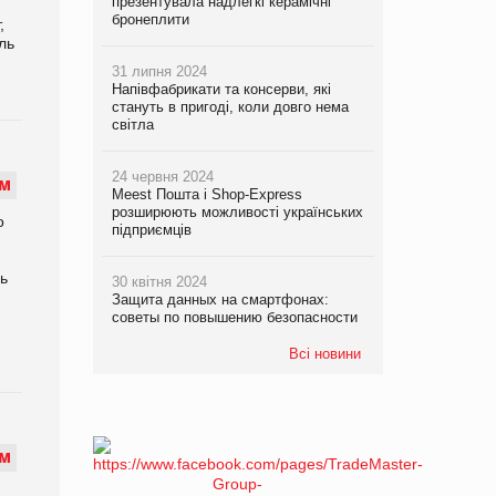
презентувала надлегкі керамічні
бронеплити
,
ль
31 липня 2024
Напівфабрикати та консерви, які
стануть в пригоді, коли довго нема
світла
24 червня 2024
М
Meest Пошта і Shop-Express
розширюють можливості українських
о
підприємців
ь
30 квітня 2024
Защита данных на смартфонах:
советы по повышению безопасности
Всі новини
М