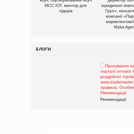
Герчак"
МСС ICF, ментор для
юридичної компа
лідерів
Груп», консал
компанії «Пар
маркетингової
Myka Agen
БЛОГИ
Брагина Людмила
Просування компанії на
порталі оптової та
роздрібної торгівлі
www.trademaster.ua.
правила. Особливості.
ії
Рекомендації