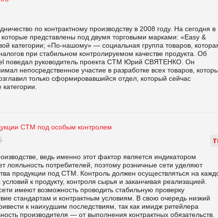
ничество по контрактному производству в 2008 году. На сегодня в
в, которые представлены под двумя торговыми марками: «Easy &
вой категории; «По-нашому» — социальная группа товаров, котора
налогов при стабильном контролируемом качестве продукта. Об
bel поведал руководитель проекта СТМ Юрий СВЯТЕНКО. Он
нимал непосредственное участие в разработке всех товаров, котор
возглавил только сформировавшийся отдел, который сейчас
 категории.
дукции СТМ под особым контролем
5
Т
оизводстве, ведь именно этот фактор является индикатором
т лояльность потребителей, поэтому розничные сети уделяют
тва продукции под СТМ. Контроль должен осуществляться на кажд
условий к продукту, контроля сырья и заканчивая реализацией.
сети имеют возможность проводить стабильную проверку
твие стандартам и контрактным условиям. В свою очередь низкий
ривести к наихудшим последствиям, так как имидж ритейлера
ьность производителя — от выполнения контрактных обязательств.