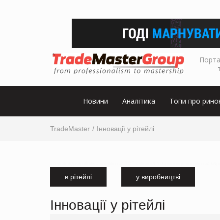
Порта
Новини
Аналітика
Топи про рино
TradeMaster
Інновації у рітейлі
інтервю від виробника, інтервю від ТОП-керівника з маркетингу, інтервю від мар
в рітейлі
у виробництві
Інновації у рітейлі