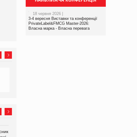
18 червня 2026 |
3-4 вересня Виставки та конференції
PrivateLabel&FMCG Master-2026:
Власна марка - Власна перевага
сник
Олексій Логачов-Михайлов
Яна Сараніна, директор
ежі
Файно маркет Директор
компанії «УкраМарин»