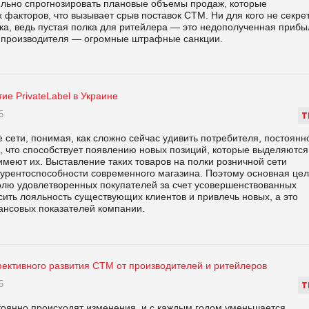
ильно спрогнозировать плановые объемы продаж, которые
факторов, что вызывает срыв поставок СТМ. Ни для кого не секрет
нка, ведь пустая полка для ритейлера — это недополученная прибы
я производителя — огромные штрафные санкции.
тие PrivateLabel в Украине
5
Т
 сети, понимая, как сложно сейчас удивить потребителя, постоянн
, что способствует появлению новых позиций, которые выделяются
меют их. Выставление таких товаров на полки розничной сети
курентоспособности современного магазина. Поэтому основная цел
олю удовлетворенных покупателей за счет усовершенствованных
сить лояльность существующих клиентов и привлечь новых, а это
ансовых показателей компании.
ективного развития СТМ от производителей и ритейлеров
5
Т
тоянно происходят изменения, и с каждым годом уменьшается