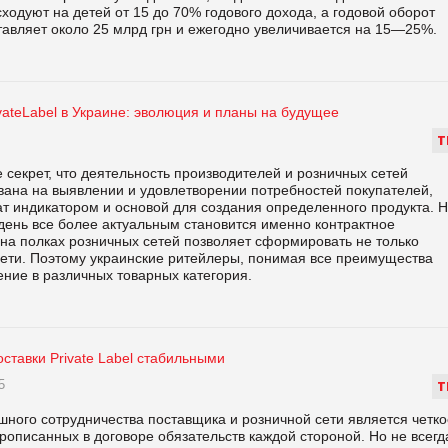
ходуют на детей от 15 до 70% годового дохода, а годовой оборот
ставляет около 25 млрд грн и ежегодно увеличивается на 15—25%.
ateLabel в Украине: эволюция и планы на будущее
Т
е секрет, что деятельность производителей и розничных сетей
вана на выявлении и удовлетворении потребностей покупателей,
ат индикатором и основой для создания определенного продукта. 
день все более актуальным становится именно контрактное
на полках розничных сетей позволяет сформировать не только
 сети. Поэтому украинские ритейлеры, понимая все преимущества
ление в различных товарных категория.
оставки Private Label стабильными
5
Т
ного сотрудничества поставщика и розничной сети является четко
описанных в договоре обязательств каждой стороной. Но не всегд