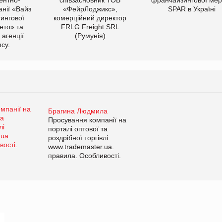
нії «Вайз
«ФейрЛоджикс»,
SPAR в Україні
тингової
комерційний директор
ето» та
FRLG Freight SRL
 агенції
(Румунія)
cy.
Брагина Людмила
Просування компанії на
порталі оптової та
роздрібної торгівлі
www.trademaster.ua.
правила. Особливості.
Рекомендації