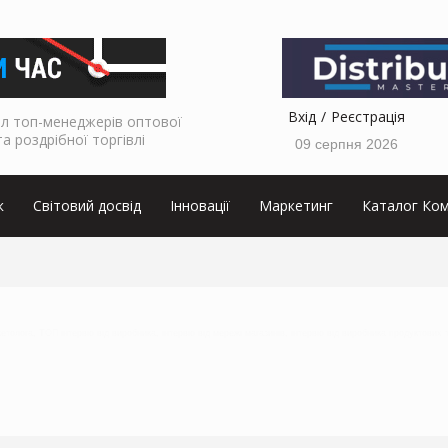
Вхід
Реєстрація
л топ-менеджерів оптової
та роздрібної торгівлі
09 серпня 2026
к
Світовий досвід
Інновації
Маркетинг
Каталог Ком
кетолога, ТОП інтервю від виробника, інтервю від мережі магазинів, інтервю від виробника продуктових 