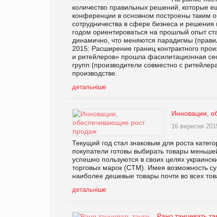
количество правильных решений, которые е
конференции в основном построены таким о
сотрудничества в сфере бизнеса и решения
годом ориентироваться на прошлый опыт ста
динамично, что меняются парадигмы (прави
2015: Расширение границ контрактного прои
и ритейлеров» прошла фасилитационная сес
групп (производители совместно с ритейлер
производстве.
детальніше
Инновации, о
16 вересня 201
Текущий год стал знаковым для роста катег
покупатели готовы выбирать товары меньшей
успешно пользуются в своих целях украинск
торговых марок (СТМ). Имея возможность су
наиболее дешевые товары почти во всех тов
детальніше
Рано танцевать та