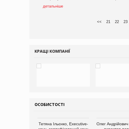
детальніше
<<
21
22
23
КРАЩІ КОМПАНІЇ
ОСОБИСТОСТІ
арас Ігорович,
Тетяна Ільєнко, Executive-
Олег Андрійович
иробництва ТОВ
коуч, сертифікований коуч
директор пат