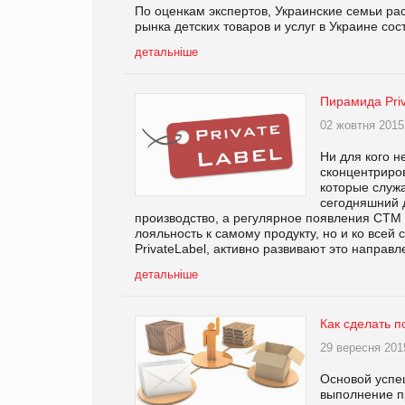
По оценкам экспертов, Украинские семьи рас
рынка детских товаров и услуг в Украине со
детальніше
Пирамида Priv
02 жовтня 2015
Ни для кого н
сконцентриро
которые служ
сегодняшний 
производство, а регулярное появления СТМ 
лояльность к самому продукту, но и ко всей
PrivateLabel, активно развивают это направ
детальніше
Как сделать п
29 вересня 201
Основой успеш
выполнение пр