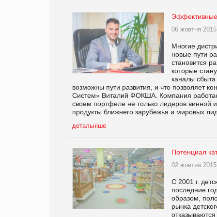
Эффективные
06 жовтня 2015
Многие дистри
новые пути ра
становится р
которые стан
каналы сбыта
возможны пути развития, и что позволяет ко
Систем» Виталий ФОКША. Компания работает
своем портфеле не только лидеров винной и
продукты ближнего зарубежья и мировых лид
детальніше
Потенциал ка
02 жовтня 2015
С 2001 г. дет
последние го
образом, поло
рынка детског
отказываются 