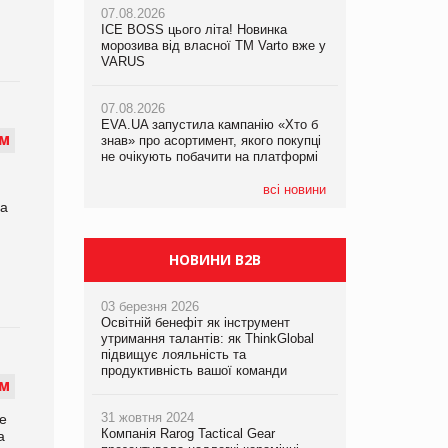
07.08.2026
ICE BOSS цього літа! Новинка
06.08.2026
07.08.2026
морозива від власної ТМ Varto вже у
Смачна новинка для хвостатих: у
Франція заборонила рекламні дзвінки
VARUS
VARUS з’явилися паучі Varto Paw
без згоди клієнтів
expert від власної ТМ Varto!
07.08.2026
EVA.UA запустила кампанію «Хто б
05.08.2026
М
знав» про асортимент, якого покупці
Мережа супермаркетів VARUS купує
не очікують побачити на платформі
мережу магазинів формату
convenience store КОЛО: об’єднана
компанія налічуватиме 374 магазини
всі новини
На
НОВИНИ B2B
03 березня 2026
Освітній бенефіт як інструмент
утримання талантів: як ThinkGlobal
підвищує лояльність та
продуктивність вашої команди
М
31 жовтня 2024
е
Компанія Rarog Tactical Gear
а