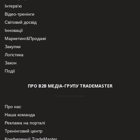
Інтерв’ю
Відео-тренінги
Світовий досвід
Інновації
Маркетинг&Продажі
Закупки
Логістика
Закон
Події
ПРО В2В МЕДІА-ГРУПУ TRADEMASTER
Про нас
Наша команда
Реклама на порталі
Тренінговий центр
Конференції TradeMaster