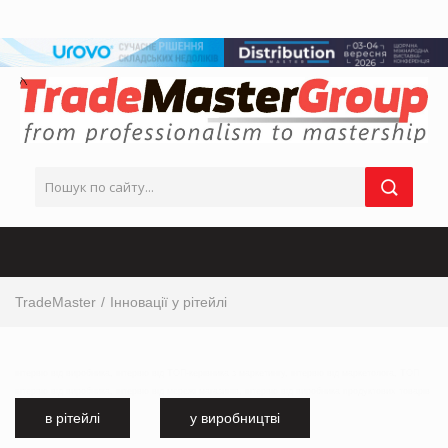
TradeMaster
Інновації у рітейлі
інтервю від виробника, інтервю від ТОП-керівника з маркетингу, інтервю від маркетолога, ТОП
інтервю від виробника, інтервю від мережі магазинів, інтервю від виробника продуктових товарів
в рітейлі
у виробництві