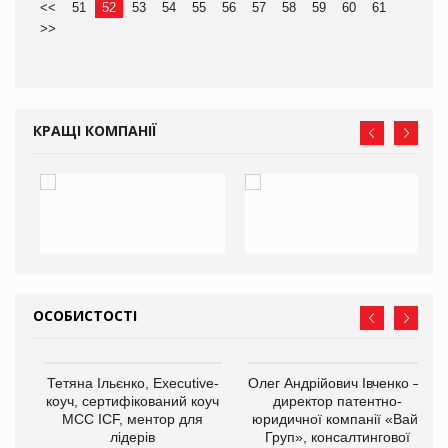
<<
51
52
53
54
55
56
57
58
59
60
61
>>
КРАЩІ КОМПАНІЇ
ОСОБИСТОСТІ
,
Тетяна Ільєнко, Executive-
Олег Андрійович Івченко —
ОВ
коуч, сертифікований коуч
директор патентно-
МСС ICF, ментор для
юридичної компанії «Вайз
лідерів
Груп», консалтингової