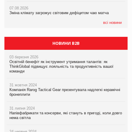
07.08.2026
вже у VARUS
07.08.2026
Kraft Heinz скоротила збиток у першому півріччі
Зміна клімату загрожує світовим дефіцитом чаю матча
07.08.2026
EVA.UA запустила кампанію «Хто б знав» про асортимент,
всі новини
якого покупці не очікують побачити на платформі
НОВИНИ B2B
03 березня 2026
Освітній бенефіт як інструмент утримання талантів: як
ThinkGlobal підвищує лояльність та продуктивність вашої
команди
31 жовтня 2024
Компанія Rarog Tactical Gear презентувала надлегкі керамічні
бронеплити
31 липня 2024
Напівфабрикати та консерви, які стануть в пригоді, коли довго
нема світла
24 червня 2024