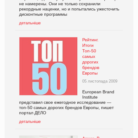
не намерены. Они не только сохранили
рекордные наценки, но и попытались ужесточить
дисконтные программы
детальніше
Рейтинг.
Итоги
Топ-50
самых
дорогих
брендов
Европы
05 листопада 2009
European Brand
Institute
представил свое ежегодное исследование —
топ-50 самых дорогих брендов Европы, пишет
портал ДЕЛО
детальніше