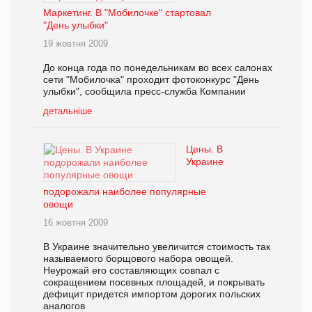
Маркетинг. В "Мобилочке" стартовал
"День улыбки"
19 жовтня 2009
До конца года по понедельникам во всех салонах
сети "Мобилочка" проходит фотоконкурс "День
улыбки", сообщила пресс-служба Компании
детальніше
Цены. В
Украине
подорожали наиболее популярные
овощи
16 жовтня 2009
В Украине значительно увеличится стоимость так
называемого борщового набора овощей.
Неурожай его составляющих совпал с
сокращением посевных площадей, и покрывать
дефицит придется импортом дорогих польских
аналогов