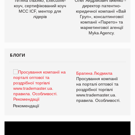
,
Тетяна Ільєнко, Executive-
Олег Андрійович Івченко —
ОВ
коуч, сертифікований коуч
директор патентно-
МСС ICF, ментор для
юридичної компанії «Вайз
лідерів
Груп», консалтингової
компанії «Парето» та
маркетингової агенції
Myka Agency.
БЛОГИ
Брагина Людмила
ї
Просування компанії
а
на порталі оптової та
роздрібної торгівлі
www.trademaster.ua.
і.
правила. Особливості.
Рекомендації
Ре