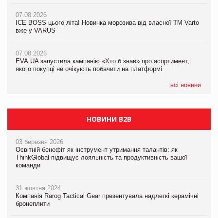
07.08.2026
07.08.2026
Продажі Hugo Boss впали на 9%
ICE BOSS цього літа! Новинка морозива від власної ТМ Varto
06.08.2026
вже у VARUS
Смачна новинка для хвостатих: у VARUS з’явилися паучі
07.08.2026
Varto Paw expert від власної ТМ Varto!
Франція заборонила рекламні дзвінки без згоди клієнтів
07.08.2026
EVA.UA запустила кампанію «Хто б знав» про асортимент,
05.08.2026
якого покупці не очікують побачити на платформі
Мережа супермаркетів VARUS купує мережу магазинів
формату convenience store КОЛО: об’єднана компанія
налічуватиме 374 магазини
всі новини
НОВИНИ B2B
03 березня 2026
Освітній бенефіт як інструмент утримання талантів: як
ThinkGlobal підвищує лояльність та продуктивність вашої
команди
31 жовтня 2024
Компанія Rarog Tactical Gear презентувала надлегкі керамічні
бронеплити