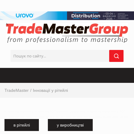
TradeMaster
Інновації у рітейлі
інтервю від виробника, інтервю від ТОП-керівника з маркетингу, інтервю від маркетолога, ТОП
інтервю від виробника, інтервю від мережі магазинів, інтервю від виробника продуктових товарів
в рітейлі
у виробництві