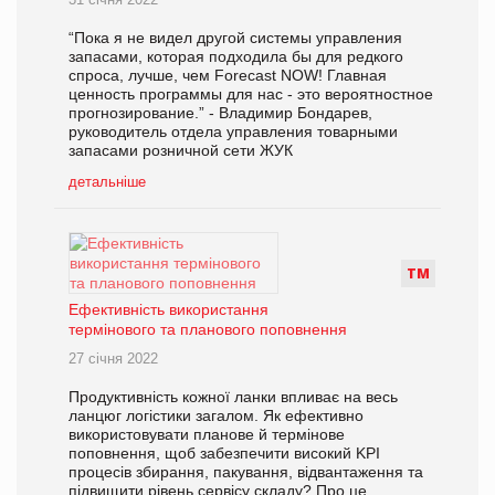
“Пока я не видел другой системы управления
запасами, которая подходила бы для редкого
спроса, лучше, чем Forecast NOW! Главная
ценность программы для нас - это вероятностное
прогнозирование.” - Владимир Бондарев,
руководитель отдела управления товарными
запасами розничной сети ЖУК
детальніше
Т
М
Ефективність використання
термінового та планового поповнення
27 січня 2022
Продуктивність кожної ланки впливає на весь
ланцюг логістики загалом. Як ефективно
використовувати планове й термінове
поповнення, щоб забезпечити високий KPI
процесів збирання, пакування, відвантаження та
підвищити рівень сервісу складу? Про це