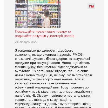
Т
М
Покращуйте презентацію товару та
надихайте покупців у категорії напоїв
24 лютого 2022
З тенденцією до здоров'я та доброго
самопочуття, що охопила індустрію FMCG,
споживачі шукають більш здорові та натуральні
продукти при покупці напоїв. Напої, що містять
менше цукру, без штучних підсолоджувачів та
виготовлені з органічних інгредієнтів - це лише
деякі з нових тенденцій, які змушують рітейлерів
переглянути свій асортимент напоїв. Але в
категорії напоїв важливе значення має
ефективний мерчандайзинг. Тому пропонуємо
ознайомитись із рішеннями для мерчандайзингу
напоїв від HL Display – світового постачальника
товарів та рішень для комунікації та
мерчандайзингу, які допоможуть створити кращі
враження від покупок у цій категорії, включаючи