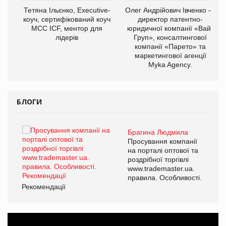
,
Тетяна Ільєнко, Executive-
Олег Андрійович Івченко —
ОВ
коуч, сертифікований коуч
директор патентно-
МСС ICF, ментор для
юридичної компанії «Вайз
лідерів
Груп», консалтингової
компанії «Парето» та
маркетингової агенції
Myka Agency.
БЛОГИ
Брагина Людмила
ї
Просування компанії
а
на порталі оптової та
роздрібної торгівлі
www.trademaster.ua.
і.
правила. Особливості.
Рекомендації
Ре