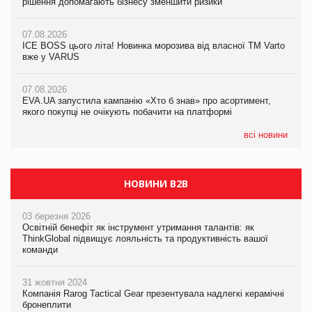
рішення допомагають бізнесу зменшити ризики
EVA.UA запустила кампанію «Хто б знав» про асортимент,
якого покупці не очікують побачити на платформі
07.08.2026
07.08.2026
Продажі Hugo Boss впали на 9%
ICE BOSS цього літа! Новинка морозива від власної ТМ Varto
06.08.2026
вже у VARUS
Смачна новинка для хвостатих: у VARUS з’явилися паучі
07.08.2026
Varto Paw expert від власної ТМ Varto!
Франція заборонила рекламні дзвінки без згоди клієнтів
07.08.2026
EVA.UA запустила кампанію «Хто б знав» про асортимент,
05.08.2026
якого покупці не очікують побачити на платформі
Мережа супермаркетів VARUS купує мережу магазинів
формату convenience store КОЛО: об’єднана компанія
налічуватиме 374 магазини
всі новини
НОВИНИ B2B
03 березня 2026
Освітній бенефіт як інструмент утримання талантів: як
ThinkGlobal підвищує лояльність та продуктивність вашої
команди
31 жовтня 2024
Компанія Rarog Tactical Gear презентувала надлегкі керамічні
бронеплити