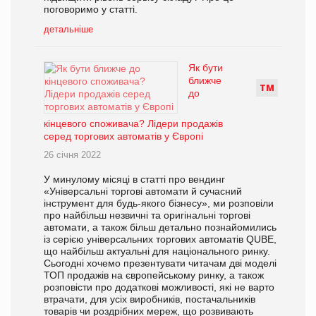
поговоримо у статті.
детальніше
Як бути
ближче
Т
М
до
кінцевого споживача? Лідери продажів
серед торгових автоматів у Європі
26 січня 2022
У минулому місяці в статті про вендинг
«Універсальні торгові автомати й сучасний
інструмент для будь-якого бізнесу», ми розповіли
про найбільш незвичні та оригінальні торгові
автомати, а також більш детально познайомились
із серією універсальних торгових автоматів QUBE,
що найбільш актуальні для національного ринку.
Сьогодні хочемо презентувати читачам дві моделі
ТОП продажів на європейському ринку, а також
розповісти про додаткові можливості, які не варто
втрачати, для усіх виробників, постачальників
товарів чи роздрібних мереж, що розвивають