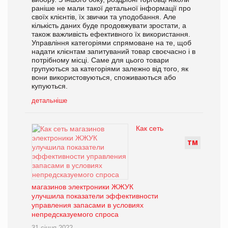
раніше не мали такої детальної інформації про
своїх клієнтів, їх звички та уподобання. Але
кількість даних буде продовжувати зростати, а
також важливість ефективного їх використання.
Управління категоріями спрямоване на те, щоб
надати клієнтам запитуваний товар своєчасно і в
потрібному місці. Саме для цього товари
групуються за категоріями залежно від того, як
вони використовуються, споживаються або
купуються.
детальніше
Как сеть
Т
М
магазинов электроники ЖЖУК
улучшила показатели эффективности
управления запасами в условиях
непредсказуемого спроса
31 січня 2022