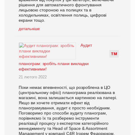
рішення для автоматичного фронтування
лицьовою стороною на полицях та в
холодильниках, освітлення полиць, цифрові
екрани тощо.
детальніше
Аудит
Т
М
планограм: зробіть плани викладки
ефективними!
21 лютого 2022
Поки немає впевненості, що розроблена в ЦО
(центральному офісі) планограма реалізована в
магазині, вона залишається картинкою на папері.
Якщо ви хочете отримати ефект від
планограмування, аудит є просто необхідним.
Поговоримо про способи аудиту планограм,
порівняємо їх та розберемо інструменти
реалізації процесу з експертом категорійного
менеджменту та Head of Space & Assortment
Management у компанії C4R Ігорем Федорюком.