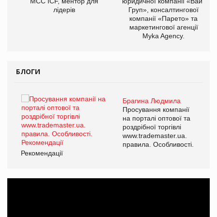
МСС ICF, ментор для
юридичної компанії «Вайз
лідерів
Груп», консалтингової
компанії «Парето» та
маркетингової агенції
Myka Agency.
БЛОГИ
Брагина Людмила
ї
Просування компанії
а
на порталі оптової та
роздрібної торгівлі
www.trademaster.ua.
і.
правила. Особливості.
Рекомендації
Ре