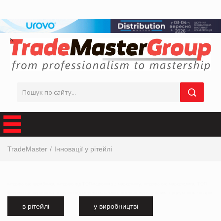
TradeMaster
Інновації у рітейлі
інтервю від виробника, інтервю від ТОП-керівника з маркетингу, інтервю від маркетолога, ТОП
інтервю від виробника, інтервю від мережі магазинів, інтервю від виробника продуктових товарів
в рітейлі
у виробництві