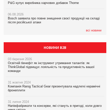
P&G купує виробника харчових добавок Thorne
P&G купує виробника харчових добавок Thorne
05.08.2026
Смачне поповнення дитячого меню: у VARUS з’явилися
06.08.2026
06.08.2026
новинки від ТМ ТОКЕРИ
Bosch заявила про повне знищення своєї продукції на складі
Bosch заявила про повне знищення своєї продукції на складі
після російської атаки
після російської атаки
05.08.2026
Сергій Лісунов про заморожені хлібобулочні вироби на
всі новини
PrivateLabel&FMCG Master 2026
НОВИНИ B2B
03 березня 2026
Освітній бенефіт як інструмент утримання талантів: як
ThinkGlobal підвищує лояльність та продуктивність вашої
команди
31 жовтня 2024
Компанія Rarog Tactical Gear презентувала надлегкі керамічні
бронеплити
31 липня 2024
Напівфабрикати та консерви, які стануть в пригоді, коли довго
нема світла