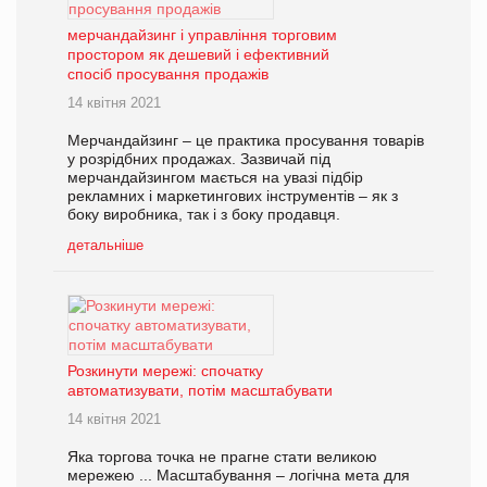
мерчандайзинг і управління торговим
простором як дешевий і ефективний
спосіб просування продажів
14 квітня 2021
Мерчандайзинг – це практика просування товарів
у розрідбних продажах. Зазвичай під
мерчандайзингом мається на увазі підбір
рекламних і маркетингових інструментів – як з
боку виробника, так і з боку продавця.
детальніше
Розкинути мережі: спочатку
автоматизувати, потім масштабувати
14 квітня 2021
Яка торгова точка не прагне стати великою
мережею ... Масштабування – логічна мета для