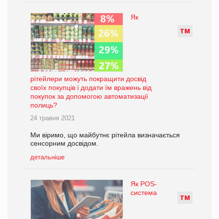
Як
Т
М
рітейлери можуть покращити досвід
своїх покупців і додати їм вражень від
покупок за допомогою автоматизації
полиць?
24 травня 2021
Ми віримо, що майбутнє рітейла визначається
сенсорним досвідом.
детальніше
Як POS-
система
Т
М