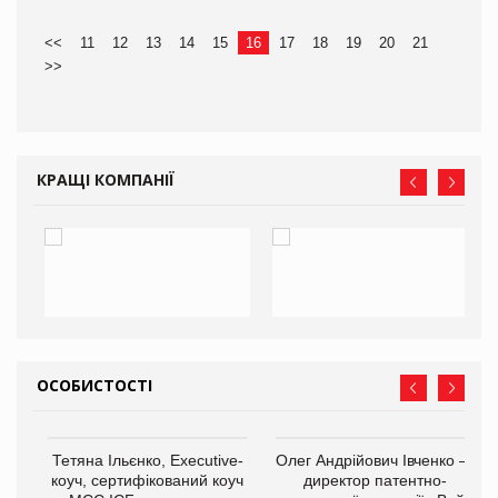
<<
11
12
13
14
15
16
17
18
19
20
21
>>
КРАЩІ КОМПАНІЇ
ОСОБИСТОСТІ
,
Тетяна Ільєнко, Executive-
Олег Андрійович Івченко —
ОВ
коуч, сертифікований коуч
директор патентно-