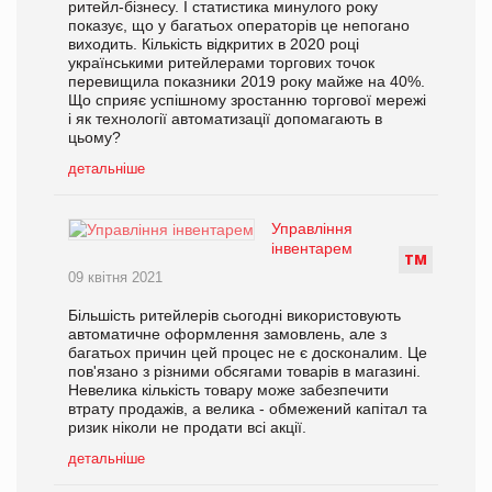
ритейл-бізнесу. І статистика минулого року
показує, що у багатьох операторів це непогано
виходить. Кількість відкритих в 2020 році
українськими ритейлерами торгових точок
перевищила показники 2019 року майже на 40%.
Що сприяє успішному зростанню торгової мережі
і як технології автоматизації допомагають в
цьому?
детальніше
Управління
інвентарем
Т
М
09 квітня 2021
Більшість ритейлерів сьогодні використовують
автоматичне оформлення замовлень, але з
багатьох причин цей процес не є досконалим. Це
пов'язано з різними обсягами товарів в магазині.
Невелика кількість товару може забезпечити
втрату продажів, а велика - обмежений капітал та
ризик ніколи не продати всі акції.
детальніше