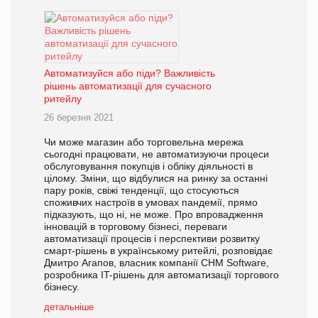
Автоматизуйся або піди? Важливість
рішень автоматизації для сучасного
ритейлу
26 березня 2021
Чи може магазин або торговельна мережа
сьогодні працювати, не автоматизуючи процеси
обслуговування покупців і обліку діяльності в
цілому. Зміни, що відбулися на ринку за останні
пару років, свіжі тенденції, що стосуються
споживчих настроїв в умовах пандемії, прямо
підказують, що ні, не може. Про впровадження
інновацій в торговому бізнесі, переваги
автоматизації процесів і перспективи розвитку
смарт-рішень в українському ритейлі, розповідає
Дмитро Агапов, власник компанії CHM Software,
розробника IT-рішень для автоматизації торгового
бізнесу.
детальніше