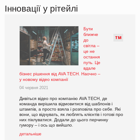
Інновації у рітейлі
Бути
ближче
Т
М
до
світла –
це не
остання
путь. Це
вдале
бізнес рішення від AVA TECH. Наочно –
у новому відео компанії
04 червня 2021
Дивіться відео про компанію AVA TECH, де
команда вирішила відмовитися від шаблонів і
штампів, а просто взяла і розповіла про себе. Які
вони, що відчувать, як люблять клієнтів і готові про
них піклуватися. Додали до цього перчинку
гумору – і ось що вийшло.
детальніше