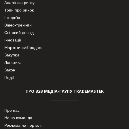
Аналітика ринку
Топи про ринок
Інтерв’ю
Відео-тренінги
Світовий досвід
Інновації
Маркетинг&Продажі
Закупки
Логістика
Закон
Події
ПРО В2В МЕДІА-ГРУПУ TRADEMASTER
Про нас
Наша команда
Реклама на порталі