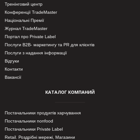
Тренінговий центр
Конференції TradeMaster
Національні Премії
Журнал TradeMaster
Портал про Private Label
Послуги В2В- маркетингу та PR для клієнтів
Послуги з надання інформації
Відгуки
Контакти
Вакансії
КАТАЛОГ КОМПАНИЙ
Постачальники продуктів харчування
Постачальники nonfood
Постачальники Private Label
Retail. Роздрібні мережі, Магазини