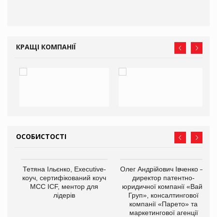
КРАЩІ КОМПАНІЇ
ОСОБИСТОСТІ
Тетяна Ільєнко, Executive-
Олег Андрійович Івченко —
коуч, сертифікований коуч
директор патентно-
МСС ICF, ментор для
юридичної компанії «Вайз
лідерів
Груп», консалтингової
компанії «Парето» та
маркетингової агенції
,