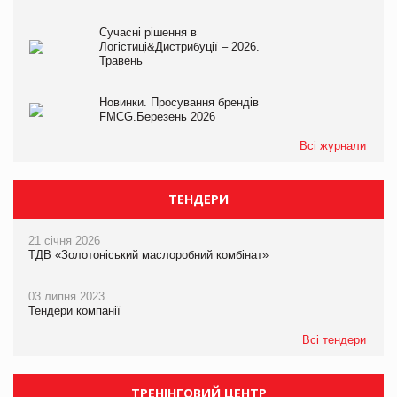
Сучасні рішення в
Логістиці&Дистрибуції – 2026.
Травень
Новинки. Просування брендів
FMCG.Березень 2026
Всі журнали
ТЕНДЕРИ
21 січня 2026
ТДВ «Золотоніський маслоробний комбінат»
03 липня 2023
Тендери компанії
Всі тендери
ТРЕНІНГОВИЙ ЦЕНТР