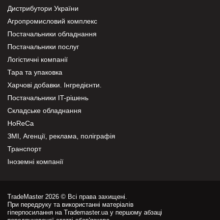
Дистрибутори України
Агропромисловий комплекс
Постачальники обладнання
Постачальники послуг
Логістичні компанії
Тара та упаковка
Харчові добавки. Інгредієнти.
Постачальники IT-рішень
Складське обладнання
HoReCa
ЗМІ, Агенції, реклама, поліграфія
Транспорт
Іноземні компанії
TradeMaster 2026 © Всі права захищені.
При передруку та використанні матеріалів
гіперпосилання на Trademaster.ua у першому абзаці