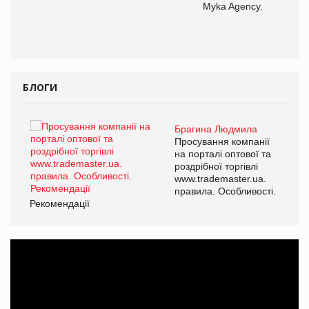
Myka Agency.
ОВ
БЛОГИ
Брагина Людмила
ї
Просування компанії
а
на порталі оптової та
роздрібної торгівлі
www.trademaster.ua.
і.
правила. Особливості.
Рекомендації
Ре