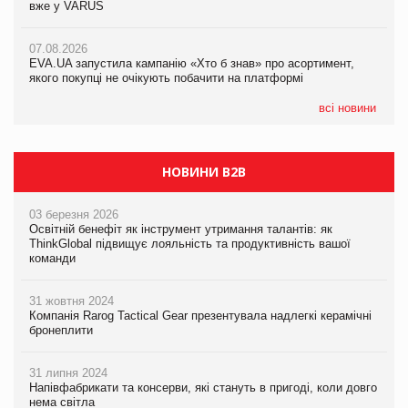
вже у VARUS
Смачна новинка для хвостатих: у VARUS з’явилися паучі
07.08.2026
Varto Paw expert від власної ТМ Varto!
Франція заборонила рекламні дзвінки без згоди клієнтів
07.08.2026
EVA.UA запустила кампанію «Хто б знав» про асортимент,
05.08.2026
якого покупці не очікують побачити на платформі
Мережа супермаркетів VARUS купує мережу магазинів
формату convenience store КОЛО: об’єднана компанія
налічуватиме 374 магазини
всі новини
НОВИНИ B2B
03 березня 2026
Освітній бенефіт як інструмент утримання талантів: як
ThinkGlobal підвищує лояльність та продуктивність вашої
команди
31 жовтня 2024
Компанія Rarog Tactical Gear презентувала надлегкі керамічні
бронеплити
31 липня 2024
Напівфабрикати та консерви, які стануть в пригоді, коли довго
нема світла