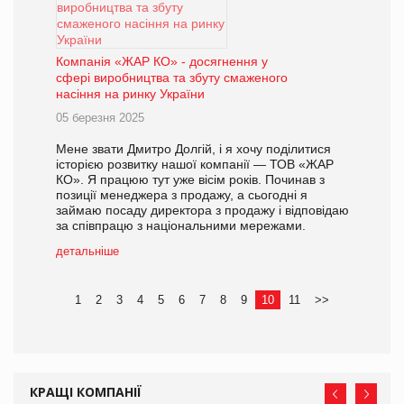
Компанія «ЖАР КО» - досягнення у
сфері виробництва та збуту смаженого
насіння на ринку України
05 березня 2025
Мене звати Дмитро Долгій, і я хочу поділитися
історією розвитку нашої компанії — ТОВ «ЖАР
КО». Я працюю тут уже вісім років. Починав з
позиції менеджера з продажу, а сьогодні я
займаю посаду директора з продажу і відповідаю
за співпрацю з національними мережами.
детальніше
1
2
3
4
5
6
7
8
9
10
11
>>
КРАЩІ КОМПАНІЇ