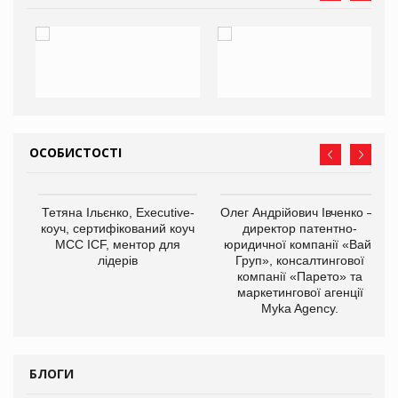
ОСОБИСТОСТІ
,
Тетяна Ільєнко, Executive-
Олег Андрійович Івченко —
ОВ
коуч, сертифікований коуч
директор патентно-
МСС ICF, ментор для
юридичної компанії «Вайз
лідерів
Груп», консалтингової
компанії «Парето» та
маркетингової агенції
Myka Agency.
БЛОГИ