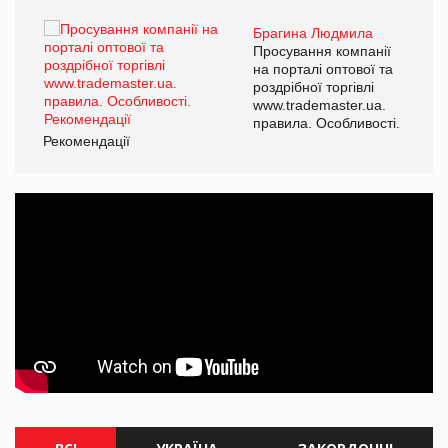
Брагина Людмила
Просування компанії
на порталі оптової та
роздрібної торгівлі
www.trademaster.ua.
правила. Особливості.
Рекомендації
Ре