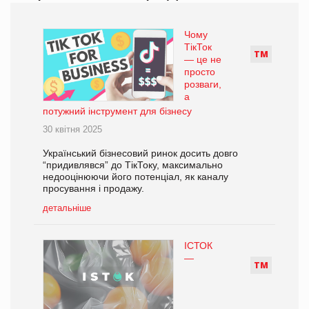
Чому
ТікТок
Т
М
— це не
просто
розваги,
а
потужний інструмент для бізнесу
30 квітня 2025
Український бізнесовий ринок досить довго
“придивлявся” до ТікТоку, максимально
недооцінюючи його потенціал, як каналу
просування і продажу.
детальніше
ІСТОК
—
Т
М