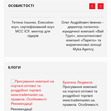
ОСОБИСТОСТІ
,
Тетяна Ільєнко, Executive-
Олег Андрійович Івченко —
ОВ
коуч, сертифікований коуч
директор патентно-
МСС ICF, ментор для
юридичної компанії «Вайз
лідерів
Груп», консалтингової
компанії «Парето» та
маркетингової агенції
Myka Agency.
БЛОГИ
Брагина Людмила
ї
Просування компанії
а
на порталі оптової та
роздрібної торгівлі
www.trademaster.ua.
і.
правила. Особливості.
Рекомендації
Ре