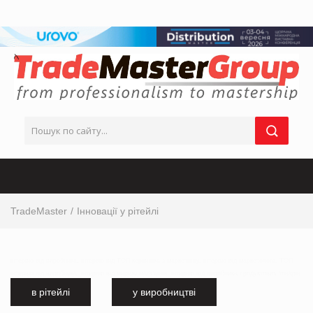
TradeMaster
Інновації у рітейлі
інтервю від виробника, інтервю від ТОП-керівника з маркетингу, інтервю від маркетолога, ТОП
інтервю від виробника, інтервю від мережі магазинів, інтервю від виробника продуктових товарів
в рітейлі
у виробництві