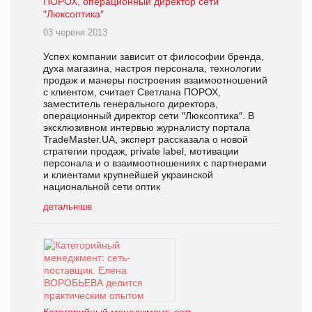
ПОРОХ, операционный директор сети
″Люксоптика″
03 червня 2013
Успех компании зависит от философии бренда,
духа магазина, настроя персонала, технологии
продаж и манеры построения взаимоотношений
с клиентом, считает Светлана ПОРОХ,
заместитель генерального директора,
операционный директор сети ″Люксоптика″. В
эксклюзивном интервью журналисту портала
TradeMaster.UA, эксперт рассказала о новой
стратегии продаж, private label, мотивации
персонала и о взаимоотношениях с партнерами
и клиентами крупнейшей украинской
национальной сети оптик
детальніше
Категорийный менеджмент: сеть-