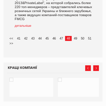
2013&PrivateLabel", на которой собрались более
220 топ-менеджеров – представителей ключевых
розничных сетей Украины и ближнего зарубежья,
а также ведущих компаний-поставщиков товаров
FMCG
детальніше
<<
41
42
43
44
45
46
47
48
49
50
51
>>
КРАЩІ КОМПАНІЇ