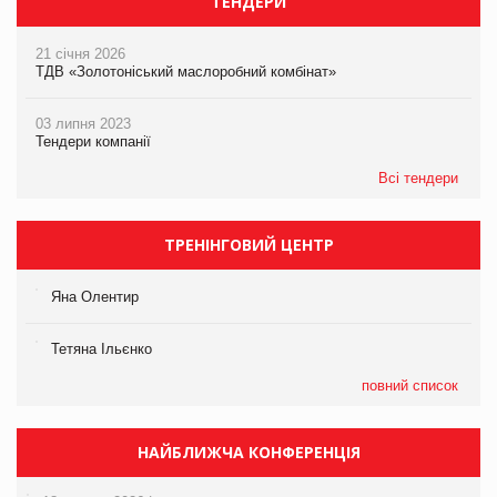
ТЕНДЕРИ
21 січня 2026
ТДВ «Золотоніський маслоробний комбінат»
03 липня 2023
Тендери компанії
Всі тендери
ТРЕНІНГОВИЙ ЦЕНТР
Яна Олентир
Тетяна Ільєнко
повний список
НАЙБЛИЖЧА КОНФЕРЕНЦІЯ