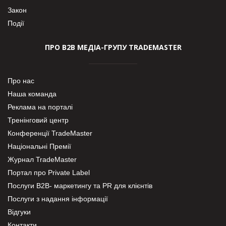
Закон
Події
ПРО В2В МЕДІА-ГРУПУ TRADEMASTER
Про нас
Наша команда
Реклама на порталі
Тренінговий центр
Конференції TradeMaster
Національні Премії
Журнал TradeMaster
Портал про Private Label
Послуги В2В- маркетингу та PR для клієнтів
Послуги з надання інформації
Відгуки
Контакти