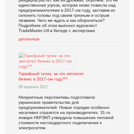
рейдеров растёт, как на дрожжах. Впрочем, это не
единственная угроза, которая низко повисла над
предпринимателями в 2017-ом году, заставив их
склонить головы под своим грязным и острым
лезвием. Чего же ждать и как обороняться?
Подробнее об этом выяснил журналист
TradeMaster.UA в беседе с экспертами.
детальніше
Тарифный тупик: за что заплатит
бизнес в 2017-ом году??
08 березня 2017
Неприятные перспективы подготовило
украинское правительство для
предпринимателей. Новые порядки особенно
негативно отразятся на производителях. 31-го
января НКРЭКП утвердила повышение питомой
стоимости нестандартного подключения к
электросетям.