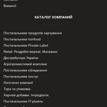
Вакансії
КАТАЛОГ КОМПАНИЙ
Постачальники продуктів харчування
Постачальники nonfood
Постачальники Private Label
Retail. Роздрібні мережі, Магазини
Дистрибутори України
Агропромисловий комплекс
Постачальники обладнання
Постачальники послуг
Логістичні компанії
Тара та упаковка
Харчові добавки. Інгредієнти.
Постачальники IT-рішень