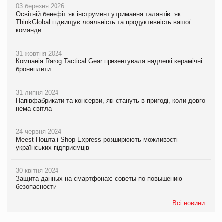
03 березня 2026
Освітній бенефіт як інструмент утримання талантів: як
ThinkGlobal підвищує лояльність та продуктивність вашої
команди
31 жовтня 2024
Компанія Rarog Tactical Gear презентувала надлегкі керамічні
бронеплити
31 липня 2024
Напівфабрикати та консерви, які стануть в пригоді, коли довго
нема світла
24 червня 2024
Meest Пошта і Shop-Express розширюють можливості
українських підприємців
30 квітня 2024
Защита данных на смартфонах: советы по повышению
безопасности
Всі новини