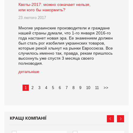
Квоты-2017: можно означает нельзя,
или кого бы накормить?
23 лютого 2017
Многие украинские производители и граждане
нашей страны думали, что 1-го января 2016-го
года настанет новая эра. Ее знамением должен
был стать рог изобилия украинских товаров,
которые рекой хлынут на рынки Евросоюза. Все
случилось именно так, правда, рекам пришлось
высохнуть уже спустя 3 месяца своего
полноводия.
детальніше
1
2
3
4
5
6
7
8
9
10
11
>>
КРАЩІ КОМПАНІЇ