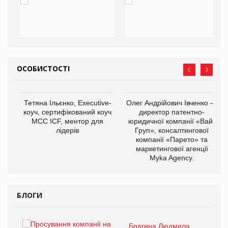
ОСОБИСТОСТІ
,
Тетяна Ільєнко, Executive-
Олег Андрійович Івченко —
ОВ
коуч, сертифікований коуч
директор патентно-
МСС ICF, ментор для
юридичної компанії «Вайз
лідерів
Груп», консалтингової
компанії «Парето» та
маркетингової агенції
Myka Agency.
БЛОГИ
Брагина Людмила