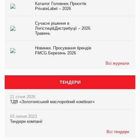
Каталог Головних Проєктів
PrivateLabel – 2026
Сучасні рішення в
Логістиці&Дистрибуції – 2026.
Травень
Новинки. Просування брендів
FMCG.Березень 2026
Всі журнали
ТЕНДЕРИ
21 січня 2026
ТДВ «Золотоніський маслоробний комбінат»
03 липня 2023
Тендери компанії
Всі тендери