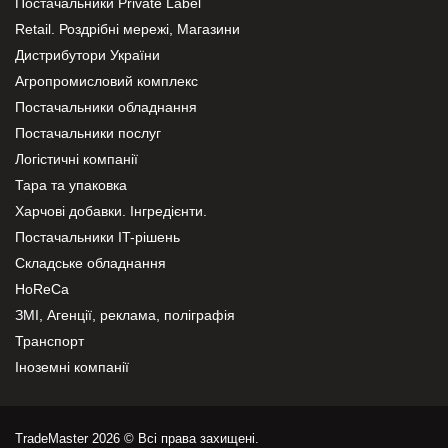
Постачальники Private Label
Retail. Роздрібні мережі, Магазини
Дистрибутори України
Агропромисловий комплекс
Постачальники обладнання
Постачальники послуг
Логістичні компанії
Тара та упаковка
Харчові добавки. Інгредієнти.
Постачальники IT-рішень
Складське обладнання
HoReCa
ЗМІ, Агенції, реклама, поліграфія
Транспорт
Іноземні компанії
TradeMaster 2026 © Всі права захищені.