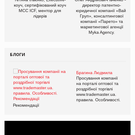
ОВ
коуч, сертифікований коуч
директор патентно-
МСС ICF, ментор для
юридичної компанії «Вайз
лідерів
Груп», консалтингової
компанії «Парето» та
маркетингової агенції
Myka Agency.
БЛОГИ
Брагина Людмила
ї
Просування компанії
а
на порталі оптової та
роздрібної торгівлі
www.trademaster.ua.
і.
правила. Особливості.
Рекомендації
Ре