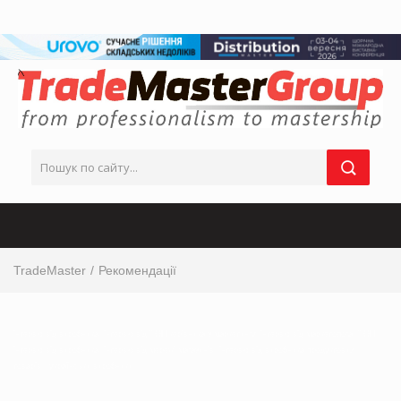
TradeMaster
Рекомендації
інтервю від виробника, інтервю від ТОП-керівника з маркетингу, інтервю від маркетолога, ТОП
інтервю від виробника, інтервю від мережі магазинів, інтервю від виробника продуктових
товарів, українськи виробники