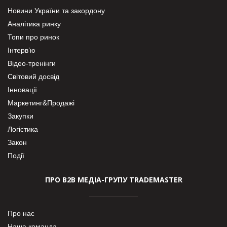
Новини України та закордону
Аналітика ринку
Топи про ринок
Інтерв’ю
Відео-тренінги
Світовий досвід
Інновації
Маркетинг&Продажі
Закупки
Логістика
Закон
Події
ПРО В2В МЕДІА-ГРУПУ TRADEMASTER
Про нас
Наша команда