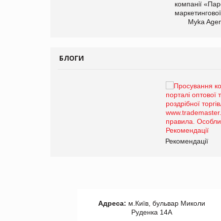
компанії «Пар
маркетингової
Myka Agen
БЛОГИ
Брагина Людмила
Просування компанії на
порталі оптової та
роздрібної торгівлі
www.trademaster.ua.
правила. Особливості.
ії
Рекомендації
Адреса:
м.Київ, бульвар Миколи
Руденка 14А