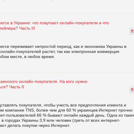
rce в Украине: что покупают онлайн-покупатели и что
тейлера? Часть ІІІ
Т
erce переживает непростой период, как и экономика Украины в
 онлайн-покупателей растет, так как электронная коммерция
юбом месте, в любое время.
аинского онлайн-покупателя. На кого нужно
ся? Часть ІІ
Т
ставлять покупателя, чтобы учесть все предпочтения клиента и
ым компании TNS, более чем для 60 % украинцев Интернет прочно
нет-пользователей 66 % бывают онлайн каждый день. Одна из таки
в городах Украины 3,9 млн человек (треть от всех интернет-
ют делать покупки через Интернет.