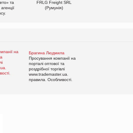
ето» та
FRLG Freight SRL
 агенції
(Румунія)
cy.
Брагина Людмила
Просування компанії на
порталі оптової та
роздрібної торгівлі
www.trademaster.ua.
правила. Особливості.
Рекомендації