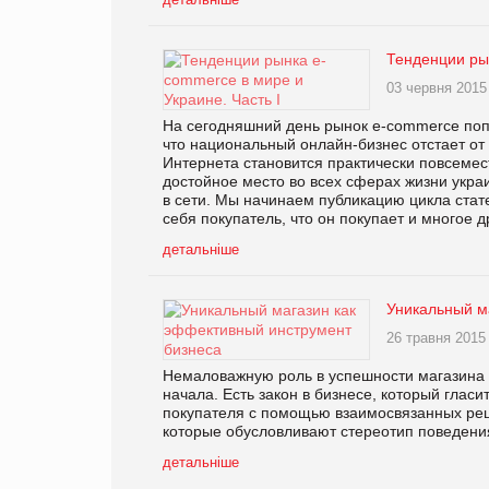
Тенденции рын
03 червня 2015
На сегодняшний день рынок e-commerce попул
что национальный онлайн-бизнес отстает от
Интернета становится практически повсемес
достойное место во всех сферах жизни укра
в сети. Мы начинаем публикацию цикла стате
себя покупатель, что он покупает и многое д
детальніше
Уникальный м
26 травня 2015
Немаловажную роль в успешности магазина 
начала. Есть закон в бизнесе, который гласи
покупателя с помощью взаимосвязанных ре
которые обусловливают стереотип поведения
детальніше