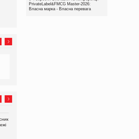
PrivateLabel&FMCG Master-2026:
Власна марка - Власна перевага
сник
Олексій Логачов-Михайлов
Яна Сараніна, директор
ежі
Файно маркет Директор
компанії «УкраМарин»
департаменту з
виробництва