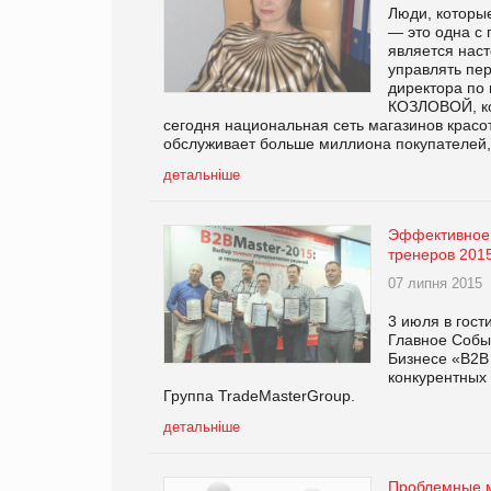
Люди, которы
— это одна с
является наст
управлять пе
директора по
КОЗЛОВОЙ, ко
сегодня национальная сеть магазинов крас
обслуживает больше миллиона покупателей,
детальніше
Эффективное 
тренеров 2015
07 липня 2015
3 июля в гос
Главное Собы
Бизнесе «B2B
конкурентных
Группа TradeMasterGroup.
детальніше
Проблемные м