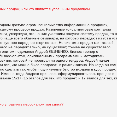
ных продаж, или кто является успешным продавцом
бодном доступе огромное количество информации о продажах,
самому процессу продаж. Различные консалтинговые компании
нги, утверждая, что на них участники получат систему продаж, то 
о чаще всего обычные семинары, на которых передают из уст в ус
 «устное народное творчество». Но системы продаж как таковой,
учало не парадоксально, не существует, точнее не существовало.
 опитом поделился Андрей ЛЕВЧЕНКО, бизнес-тренер с
бизнес-опытом, оригинальными программами и методиками
звития, который не проиграл ни одного тендера. Андрей начал
ки все, что можно было продавать в рамках закона. Но когда он сам
ло сделать так, чтобы подчиненные быстро входили в курс продаж,
. Именно тогда Андрею пришлось сформулировать весь процесс в
ание 15/17 (15 этапов для тех, кто продает, и 17 этапов для тех, к
но управлять персоналом магазина?