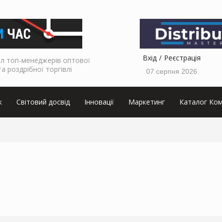
Вхід
Реєстрація
л топ-менеджерів оптової
та роздрібної торгівлі
07 серпня 2026
к
Світовий досвід
Інновації
Маркетинг
Каталог Ком
кетолога, ТОП інтервю від виробника, інтервю від мережі магазинів, інтервю від виробника продуктових 