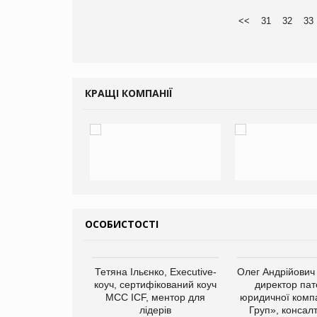
<<
31
32
33
КРАЩІ КОМПАНІЇ
ОСОБИСТОСТІ
арас Ігорович,
Тетяна Ільєнко, Executive-
Олег Андрійович
иробництва ТОВ
коуч, сертифікований коуч
директор пат
Герчак"
МСС ICF, ментор для
юридичної компа
лідерів
Груп», консал