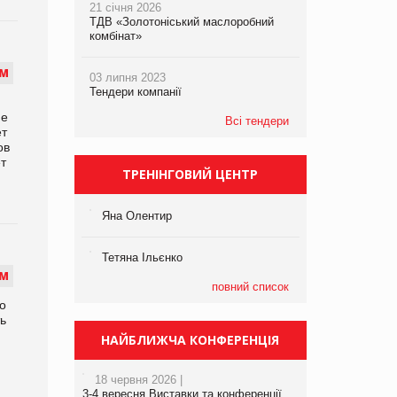
21 січня 2026
ТДВ «Золотоніський маслоробний
комбінат»
М
03 липня 2023
Тендери компанії
ие
Всі тендери
ет
ов
т
ТРЕНІНГОВИЙ ЦЕНТР
Яна Олентир
Тетяна Ільєнко
М
повний список
о
ть
НАЙБЛИЖЧА КОНФЕРЕНЦІЯ
18 червня 2026 |
3-4 вересня Виставки та конференції