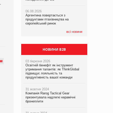
,
06.08.2026
06.08.2026
05.08.2026
Аргентина повертається з
Аргентина повертається з
Смачне поповнення дитячого меню:
продуктами птахівництва на
продуктами птахівництва на
у VARUS з’явилися новинки від ТМ
європейський ринок
європейський ринок
ТОКЕРИ
всі новини
05.08.2026
Сергій Лісунов про заморожені
хлібобулочні вироби на
PrivateLabel&FMCG Master 2026
НОВИНИ B2B
М
03 березня 2026
Освітній бенефіт як інструмент
утримання талантів: як ThinkGlobal
підвищує лояльність та
продуктивність вашої команди
31 жовтня 2024
Компанія Rarog Tactical Gear
презентувала надлегкі керамічні
бронеплити