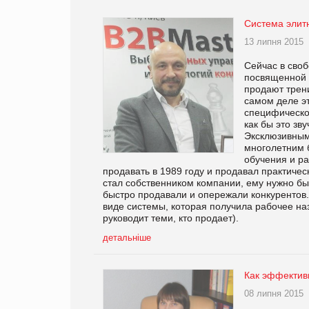
Система элит
13 липня 2015
Сейчас в сво
посвященной 
продают трени
самом деле эт
специфическое
как бы это зв
Эксклюзивным
многолетним 
обучения и ра
продавать в 1989 году и продавал практичес
стал собственником компании, ему нужно бы
быстро продавали и опережали конкурентов
виде системы, которая получила рабочее назв
руководит теми, кто продает).
детальніше
Как эффектив
08 липня 2015