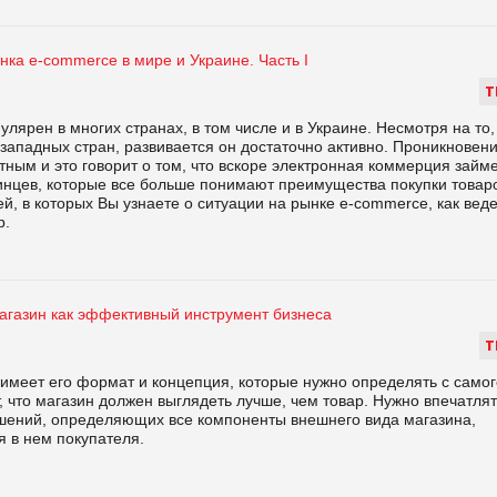
ка e-commerce в мире и Украине. Часть I
Т
ярен в многих странах, в том числе и в Украине. Несмотря на то,
 западных стран, развивается он достаточно активно. Проникновен
тным и это говорит о том, что вскоре электронная коммерция займ
инцев, которые все больше понимают преимущества покупки товар
й, в которых Вы узнаете о ситуации на рынке e-commerce, как веде
р.
агазин как эффективный инструмент бизнеса
Т
имеет его формат и концепция, которые нужно определять с самог
т, что магазин должен выглядеть лучше, чем товар. Нужно впечатля
шений, определяющих все компоненты внешнего вида магазина,
 в нем покупателя.