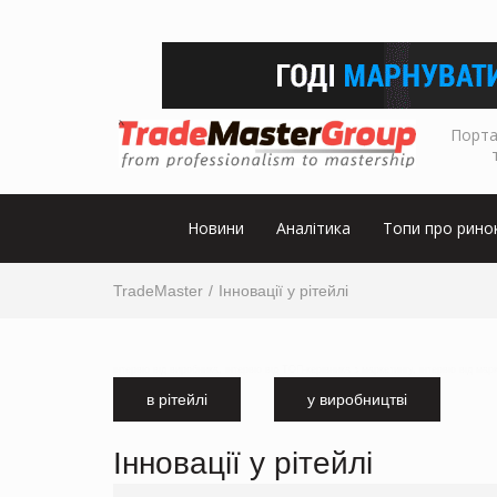
Порта
Новини
Аналітика
Топи про рино
TradeMaster
Інновації у рітейлі
інтервю від виробника, інтервю від ТОП-керівника з маркетингу, інтервю від мар
в рітейлі
у виробництві
Інновації у рітейлі