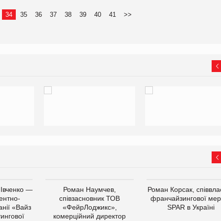
34
35
36
37
38
39
40
41
>>
 Івченко —
Роман Наумчев,
Роман Корсак, співвла
ентно-
співзасновник ТОВ
франчайзингової мер
нії «Вайз
«ФейрЛоджикс»,
SPAR в Україні
тингової
комерційний директор