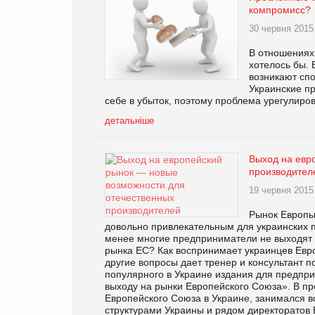
компромисс?
30 червня 2015
В отношениях 
хотелось бы. 
возникают спо
Украинские пр
себе в убыток, поэтому проблема урегулиро
детальніше
Выход на евр
производител
19 червня 2015
Рынок Европы
довольно привлекательным для украинских п
менее многие предприниматели не выходят 
рынка ЕС? Как воспринимает украинцев Евро
другие вопросы дает тренер и консультант
популярного в Украине издания для предпр
выходу на рынки Европейского Союза». В пр
Европейского Союза в Украине, занимался 
структурами Украины и рядом директоратов