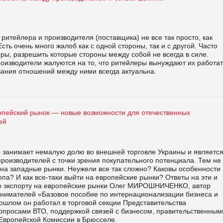
ритейлера и производителя (поставщика) не все так просто, как
Есть очень много жалоб как с одной стороны, так и с другой. Часто
ры, разрешить которые стороны между собой не всегда в силе.
оизводители жалуются на то, что ритейлеры вынуждают их работат
вания отношений между ними всегда актуальна.
опейский рынок — новые возможности для отечественных
ей
 занимает немалую долю во внешней торговле Украины и являетс
роизводителей с точки зрения покупательного потенциала. Тем не
на западные рынки. Неужели все так сложно? Каковы особенности
па? И как все-таки выйти на европейские рынки? Ответы на эти и
 по экспорту на европейские рынки Олег МИРОШНИЧЕНКО, автор
инимателей «Базовое пособие по интернационализации бизнеса и
ошлом он работал в торговой секции Представительства
вопросами ВТО, поддержкой связей с бизнесом, правительственным
 Европейской Комиссии в Брюсселе.