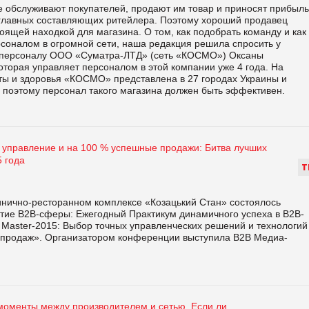
е обслуживают покупателей, продают им товар и приносят прибыль
 главных составляющих ритейлера. Поэтому хороший продавец
оящей находкой для магазина. О том, как подобрать команду и как
рсоналом в огромной сети, наша редакция решила спросить у
 персоналу ООО «Суматра-ЛТД» (сеть «КОСМО») Оксаны
торая управляет персоналом в этой компании уже 4 года. На
оты и здоровья «КОСМО» представлена в 27 городах Украины и
 поэтому персонал такого магазина должен быть эффективен.
управление и на 100 % успешные продажи: Битва лучших
 года
Т
тинично-ресторанном комплексе «Козацький Стан» состоялось
тие В2В-сферы: Ежегодный Практикум динамичного успеха в В2В-
 Master-2015: Выбор точных управленческих решений и технологий
 продаж». Организатором конференции выступила В2В Медиа-
оменты между производителем и сетью. Если ли