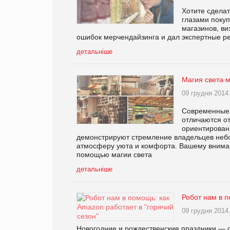
Хотите сдела
глазами поку
магазинов, ви
ошибок мерчендайзинга и дал экспертные р
детальніше
Магия света м
09 грудня 2014
Современные 
отличаются о
ориентирован
демонстрируют стремление владельцев небо
атмосферу уюта и комфорта. Вашему вниман
помощью магии света
детальніше
Робот нам в п
09 грудня 2014
Новогодние и рождественские праздники — се