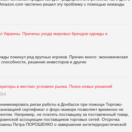
 Amazon.com частично решил эту проблему с помощью команды
йл Украины. Причины ухода мировых брендов одежды и
ежды покинул ряд крупных игроков. Причин много: экономическая
й способности, решение инвесторов и другие
ераторы в жестких условиях рынка. Поиск новых решений
014
нимизировать риски работы в Донбассе при помощи Торгово-
анизацией сертификат о форс-мажоре позволяет временно не
гентом. Например, не платить поставщику за поставленный товар,
аинской ассоциации поставщиков торговых сетей. Отсрочка
 Украины Петра ПОРОШЕНКО о завершении антитеррористической