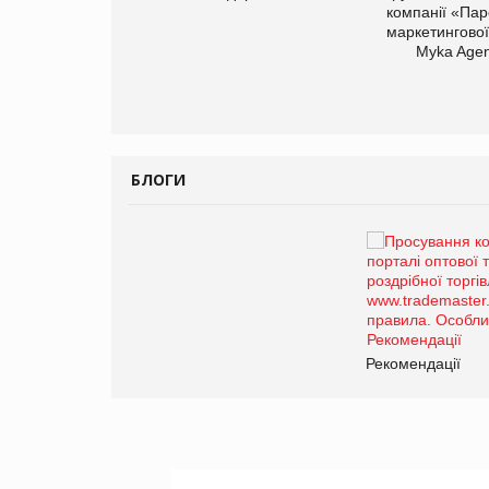
компанії «Пар
маркетингової
арас Ігорович,
Myka Agen
иробництва ТОВ
Герчак"
БЛОГИ
Брагина Людмила
Просування компанії на
порталі оптової та
роздрібної торгівлі
www.trademaster.ua.
правила. Особливості.
ії
Рекомендації