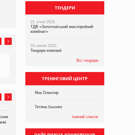
ТЕНДЕРИ
21 січня 2026
ТДВ «Золотоніський маслоробний
комбінат»
03 липня 2023
Тендери компанії
Всі тендери
ТРЕНІНГОВИЙ ЦЕНТР
Яна Олентир
Тетяна Ільєнко
сник
Яна Сараніна, директор
повний список
ежі
компанії «УкраМарин»
НАЙБЛИЖЧА КОНФЕРЕНЦІЯ