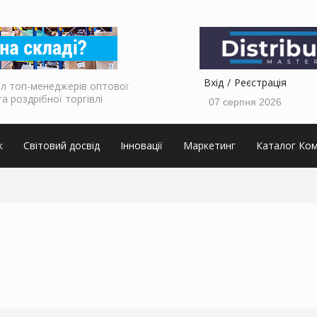
Вхід
Реєстрація
л топ-менеджерів оптової
та роздрібної торгівлі
07 серпня 2026
к
Світовий досвід
Інновації
Маркетинг
Каталог Ком
кетолога, ТОП інтервю від виробника, інтервю від мережі магазинів, інтервю від виробника продуктових 