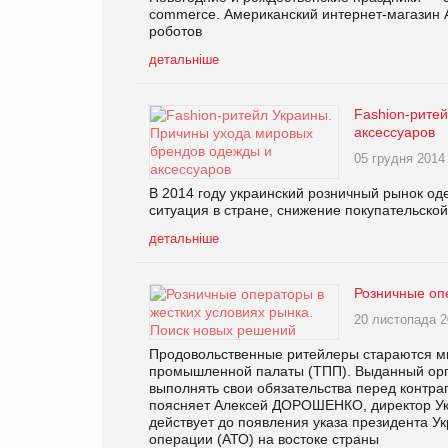
commerce. Американский интернет-магазин
роботов
детальніше
Fashion-рите
аксессуаров
05 грудня 2014
В 2014 году украинский розничный рынок од
ситуация в стране, снижение покупательско
детальніше
Розничные оп
20 листопада 2
Продовольственные ритейлеры стараются ми
промышленной палаты (ТПП). Выданный орг
выполнять свои обязательства перед контра
поясняет Алексей ДОРОШЕНКО, директор Укр
действует до появления указа президента
операции (АТО) на востоке страны