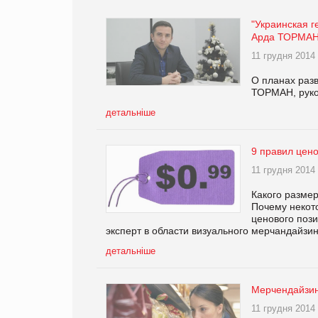
"Украинская г
Арда ТОРМАН,
11 грудня 2014
О планах разв
ТОРМАН, руко
детальніше
9 правил цен
11 грудня 2014
Какого размер
Почему некот
ценового поз
эксперт в области визуального мерчандайзин
детальніше
Мерчендайзин
11 грудня 2014