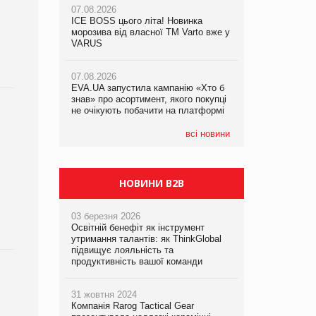
07.08.2026
ICE BOSS цього літа! Новинка
06.08.2026
07.08.2026
морозива від власної ТМ Varto вже у
Смачна новинка для хвостатих: у
Франція заборонила рекламні дзвінки
VARUS
VARUS з’явилися паучі Varto Paw
без згоди клієнтів
expert від власної ТМ Varto!
07.08.2026
EVA.UA запустила кампанію «Хто б
05.08.2026
знав» про асортимент, якого покупці
Мережа супермаркетів VARUS купує
не очікують побачити на платформі
мережу магазинів формату
convenience store КОЛО: об’єднана
компанія налічуватиме 374 магазини
всі новини
и
НОВИНИ B2B
03 березня 2026
Освітній бенефіт як інструмент
утримання талантів: як ThinkGlobal
підвищує лояльність та
продуктивність вашої команди
31 жовтня 2024
Компанія Rarog Tactical Gear