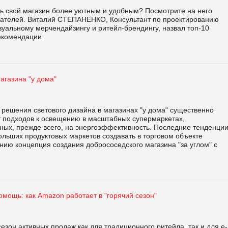
ть свой магазин более уютным и удобным? Посмотрите на него
пателей. Виталий СТЕПАНЕНКО, Консультант по проектированию
зуальному мерчендайзингу и ритейл-брендингу, назвал топ-10
екомендации
агазина "у дома"
решения светового дизайна в магазинах "у дома" существенно
т подходов к освещению в масштабных супермаркетах,
ных, прежде всего, на энергоэффективность. Последние тенденци
льших продуктовых маркетов создавать в торговом объекте
ию концепция создания добрососедского магазина "за углом" с
омощь: как Аmazon работает в "горячий сезон"
зон активных продаж как для традиционного ритейла, так и для e-