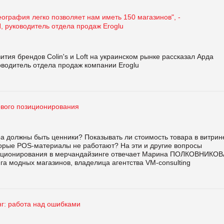
еография легко позволяет нам иметь 150 магазинов", -
 руководитель отдела продаж Eroglu
ития брендов Colin's и Loft на украинском рынке рассказал Арда
водитель отдела продаж компании Eroglu
ового позиционирования
а должны быть ценники? Показывать ли стоимость товара в витрин
орые POS-материалы не работают? На эти и другие вопросы
иционирования в мерчандайзинге отвечает Марина ПОЛКОВНИКОВ
га модных магазинов, владелица агентства VM-сonsulting
г: работа над ошибками