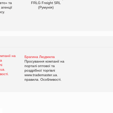
ето» та
FRLG Freight SRL
 агенції
(Румунія)
cy.
Брагина Людмила
Просування компанії на
порталі оптової та
роздрібної торгівлі
www.trademaster.ua.
правила. Особливості.
Рекомендації