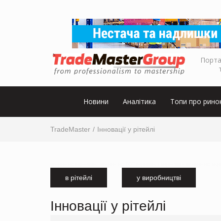
Порта
Новини
Аналітика
Топи про рино
TradeMaster
Інновації у рітейлі
інтервю від виробника, інтервю від ТОП-керівника з маркетингу, інтервю від мар
в рітейлі
у виробництві
Інновації у рітейлі