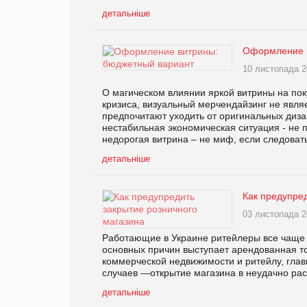
детальніше
Оформление в
10 листопада 2
О магическом влиянии яркой витрины на пок
кризиса, визуальный мерчендайзинг не явля
предпочитают уходить от оригинальных диза
нестабильная экономическая ситуация - не 
недорогая витрина – не миф, если следоват
детальніше
Как предупред
03 листопада 2
Работающие в Украине ритейлеры все чаще 
основных причин выступает арендованная т
коммерческой недвижимости и ритейлу, глав
случаев —открытие магазина в неудачно ра
детальніше