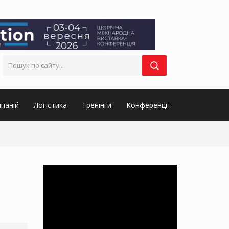
паній
Логістика
Тренінги
Конференції
товарів