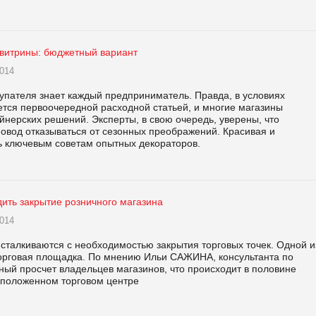
итрины: бюджетный вариант
014
упателя знает каждый предприниматель. Правда, в условиях
ется первоочередной расходной статьей, и многие магазины
йнерских решений. Эксперты, в свою очередь, уверены, что
повод отказываться от сезонных преображений. Красивая и
ь ключевым советам опытных декораторов.
ить закрытие розничного магазина
014
сталкиваются с необходимостью закрытия торговых точек. Одной и
орговая площадка. По мнению Ильи САЖИНА, консультанта по
ный просчет владельцев магазинов, что происходит в половине
сположенном торговом центре