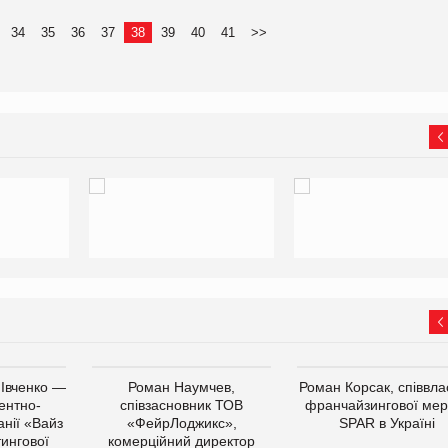
34
35
36
37
38
39
40
41
>>
 Івченко —
Роман Наумчев,
Роман Корсак, співвла
ентно-
співзасновник ТОВ
франчайзингової мер
нії «Вайз
«ФейрЛоджикс»,
SPAR в Україні
тингової
комерційний директор