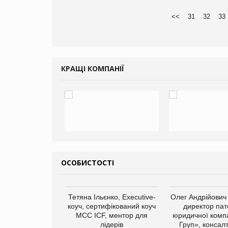
<<
31
32
33
КРАЩІ КОМПАНІЇ
ОСОБИСТОСТІ
Тетяна Ільєнко, Executive-
Олег Андрійович
коуч, сертифікований коуч
директор пат
МСС ICF, ментор для
юридичної компа
лідерів
Груп», консал