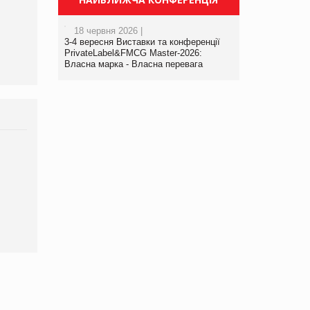
Олексій Логачов-Михайлов
18 червня 2026 |
Файно маркет Директор
3-4 вересня Виставки та конференції
департаменту з
PrivateLabel&FMCG Master-2026:
виробництва
Власна марка - Власна перевага
Брагина Людмила
Просування компанії на
порталі оптової та
роздрібної торгівлі
www.trademaster.ua.
правила. Особливості.