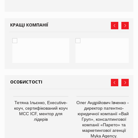
КРАЩІ КОМПАНІЇ
ОСОБИСТОСТІ
,
Тетяна Ільєнко, Executive-
Олег Андрійович Івченко —
ОВ
коуч, сертифікований коуч
директор патентно-
МСС ICF, ментор для
юридичної компанії «Вайз
лідерів
Груп», консалтингової
компанії «Парето» та
маркетингової агенції
Myka Agency.