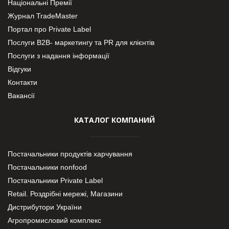
Національні Премії
Журнал TradeMaster
Портал про Private Label
Послуги В2В- маркетингу та PR для клієнтів
Послуги з надання інформації
Відгуки
Контакти
Вакансії
КАТАЛОГ КОМПАНИЙ
Постачальники продуктів харчування
Постачальники nonfood
Постачальники Private Label
Retail. Роздрібні мережі, Магазини
Дистрибутори України
Агропромисловий комплекс