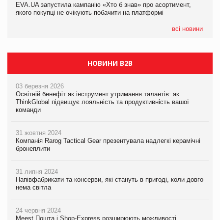
EVA.UA запустила кампанію «Хто б знав» про асортимент,
05.08.2026
якого покупці не очікують побачити на платформі
Мережа супермаркетів VARUS купує мережу магазинів
формату convenience store КОЛО: об’єднана компанія
налічуватиме 374 магазини
всі новини
НОВИНИ B2B
03 березня 2026
Освітній бенефіт як інструмент утримання талантів: як
ThinkGlobal підвищує лояльність та продуктивність вашої
команди
31 жовтня 2024
Компанія Rarog Tactical Gear презентувала надлегкі керамічні
бронеплити
31 липня 2024
Напівфабрикати та консерви, які стануть в пригоді, коли довго
нема світла
24 червня 2024
Meest Пошта і Shop-Express розширюють можливості