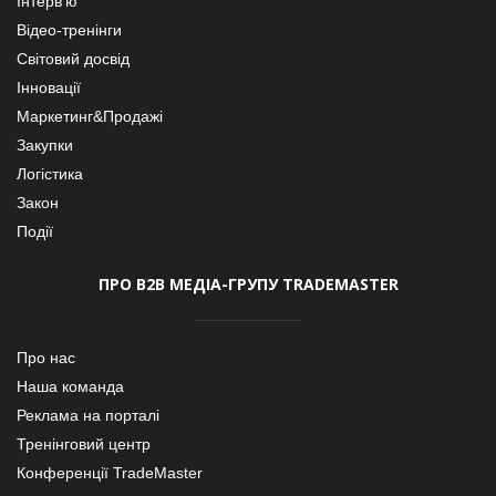
Інтерв’ю
Відео-тренінги
Світовий досвід
Інновації
Маркетинг&Продажі
Закупки
Логістика
Закон
Події
ПРО В2В МЕДІА-ГРУПУ TRADEMASTER
Про нас
Наша команда
Реклама на порталі
Тренінговий центр
Конференції TradeMaster