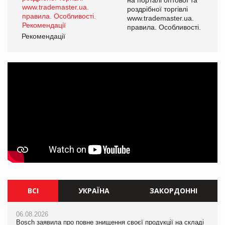
роздрібної торгівлі
www.trademaster.ua.
і.
правила. Особливості.
Рекомендації
Ре
ВСІ
УКРАЇНА
ЗАКОРДОННІ
06.08.2026
06.08.2026
06.08.2026
Bosch заявила про повне знищення своєї продукції на складі
Смачна новинка для хвостатих: у VARUS з’явилися паучі
Bosch заявила про повне знищення своєї продукції на складі