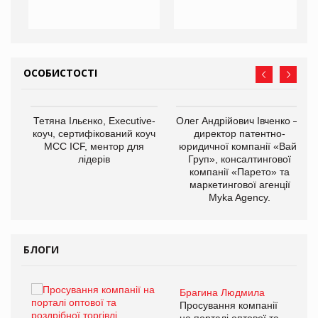
ОСОБИСТОСТІ
,
Тетяна Ільєнко, Executive-
Олег Андрійович Івченко —
ОВ
коуч, сертифікований коуч
директор патентно-
МСС ICF, ментор для
юридичної компанії «Вайз
лідерів
Груп», консалтингової
компанії «Парето» та
маркетингової агенції
Myka Agency.
БЛОГИ
Брагина Людмила
ї
Просування компанії
а
на порталі оптової та