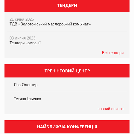
ТЕНДЕРИ
21 січня 2026
ТДВ «Золотоніський маслоробний комбінат»
03 липня 2023
Тендери компанії
Всі тендери
ТРЕНІНГОВИЙ ЦЕНТР
Яна Олентир
Тетяна Ільєнко
повний список
НАЙБЛИЖЧА КОНФЕРЕНЦІЯ