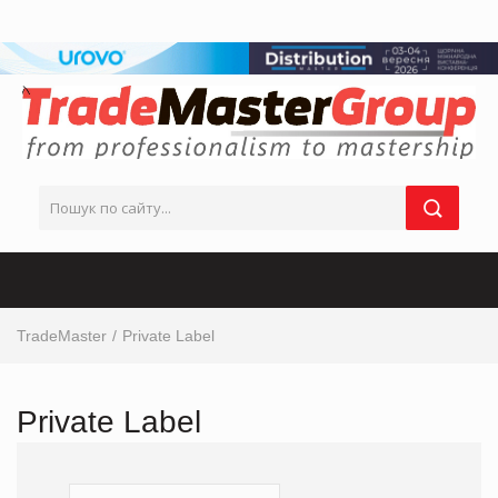
TradeMaster
Private Label
Private Label