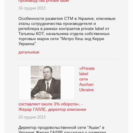
производства private label
16 грудня 2013
Особенности развития СТМ в Украине, ключевые
этапы сотрудничества производителя и
ритейлера в рамках контрактов private label от
Татьяны КОТ, начальника отдела собственных
торговых марок сети "Метро Кеш энд Керри
Украина"
детальніше
«Private
label
сети
Auchan
Ukraine
составляет около 3% оборота», -
Жерар ГАЛЛЕ, директор компании
10 грудня 2013
Директор продовольственной сети "Ашан" в
Украине Жерар ГАЛЛЕ рассказал о развитии