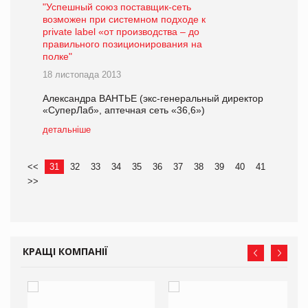
"Успешный союз поставщик-сеть
возможен при системном подходе к
private label «от производства – до
правильного позиционирования на
полке"
18 листопада 2013
Александра ВАНТЬЕ (экс-генеральный директор
«СуперЛаб», аптечная сеть «36,6»)
детальніше
<<
31
32
33
34
35
36
37
38
39
40
41
>>
КРАЩІ КОМПАНІЇ