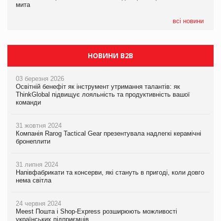
мита
Сергій Лісунов про заморожені хлібобулочні вироби на
інтелекту
PrivateLabel&FMCG Master 2026
всі новини
НОВИНИ B2B
03 березня 2026
Освітній бенефіт як інструмент утримання талантів: як
ThinkGlobal підвищує лояльність та продуктивність вашої
команди
31 жовтня 2024
Компанія Rarog Tactical Gear презентувала надлегкі керамічні
бронеплити
31 липня 2024
Напівфабрикати та консерви, які стануть в пригоді, коли довго
нема світла
24 червня 2024
Meest Пошта і Shop-Express розширюють можливості
українських підприємців