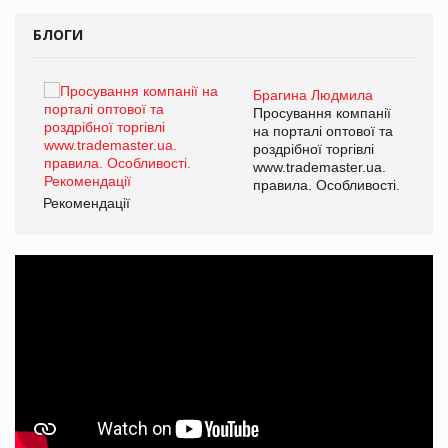
БЛОГИ
Брагина Людмила
ї
Просування компанії
а
на порталі оптової та
роздрібної торгівлі
www.trademaster.ua.
і.
правила. Особливості.
Рекомендації
Ре