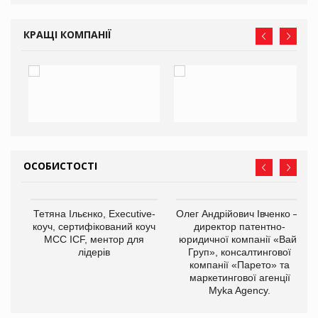
КРАЩІ КОМПАНІЇ
ОСОБИСТОСТІ
,
Тетяна Ільєнко, Executive-
Олег Андрійович Івченко —
ОВ
коуч, сертифікований коуч
директор патентно-
МСС ICF, ментор для
юридичної компанії «Вайз
лідерів
Груп», консалтингової
компанії «Парето» та
маркетингової агенції
Myka Agency.