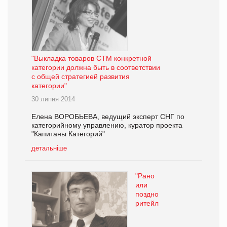
"Выкладка товаров СТМ конкретной
категории должна быть в соответствии
с общей стратегией развития
категории"
30 липня 2014
Елена ВОРОБЬЕВА, ведущий эксперт СНГ по
категорийному управлению, куратор проекта
"Капитаны Категорий"
детальніше
"Рано
или
поздно
ритейл