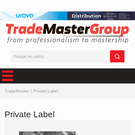
TradeMaster
Private Label
Private Label