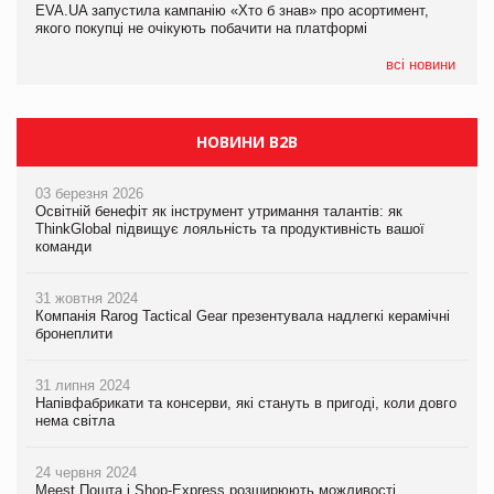
EVA.UA запустила кампанію «Хто б знав» про асортимент,
05.08.2026
якого покупці не очікують побачити на платформі
Мережа супермаркетів VARUS купує мережу магазинів
формату convenience store КОЛО: об’єднана компанія
налічуватиме 374 магазини
всі новини
НОВИНИ B2B
03 березня 2026
Освітній бенефіт як інструмент утримання талантів: як
ThinkGlobal підвищує лояльність та продуктивність вашої
команди
31 жовтня 2024
Компанія Rarog Tactical Gear презентувала надлегкі керамічні
бронеплити
31 липня 2024
Напівфабрикати та консерви, які стануть в пригоді, коли довго
нема світла
24 червня 2024
Meest Пошта і Shop-Express розширюють можливості