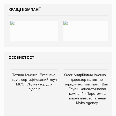
КРАЩІ КОМПАНІЇ
ОСОБИСТОСТІ
Тетяна Ільєнко, Executive-
Олег Андрійович Івченко —
коуч, сертифікований коуч
директор патентно-
МСС ICF, ментор для
юридичної компанії «Вайз
лідерів
Груп», консалтингової
компанії «Парето» та
маркетингової агенції
Myka Agency.