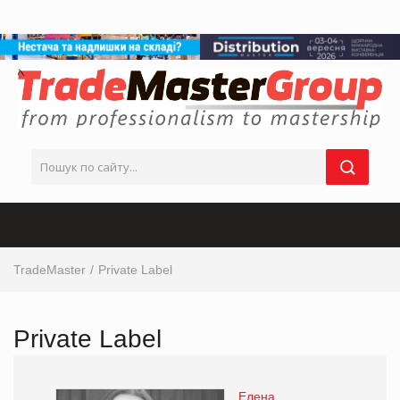
TradeMaster
Private Label
Private Label
Елена