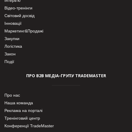
Інтерв’ю
Відео-тренінги
Світовий досвід
Інновації
Маркетинг&Продажі
Закупки
Логістика
Закон
Події
ПРО В2В МЕДІА-ГРУПУ TRADEMASTER
Про нас
Наша команда
Реклама на порталі
Тренінговий центр
Конференції TradeMaster