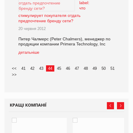
label:
что
стимулирует покупателя отдать
предпочтение бренду сети?
20 червня 2012
Питер Чалмерс (Peter Chalmers), менеджер по
продукции компании Primera Technology, Inc
детальніше
<<
41
42
43
44
45
46
47
48
49
50
51
>>
КРАЩІ КОМПАНІЇ