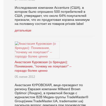
Исследование компании Accenture (США), в
котором было опрошено 500 потребителей в
США, утверждает, что около 64% покупателей
признали, что их продуктовая корзина минимум
на половину состоит из товаров private label
детальніше
Анастасия Куровская (о брендах):
Понимание, "почему не покупают" –
гораздо более ценно
05 липня 2012
Анастасия КУРОВСКАЯ, вице-президент по
региону Евразия компании Millward Brown
Optimor (Лондон), в приватной беседе с
журналистом В2В Медиа-группы TradeMaster®
Group(www.TradeMaster.UA, trademaster.ua)
раскрыла вопрос демпинга при производстве