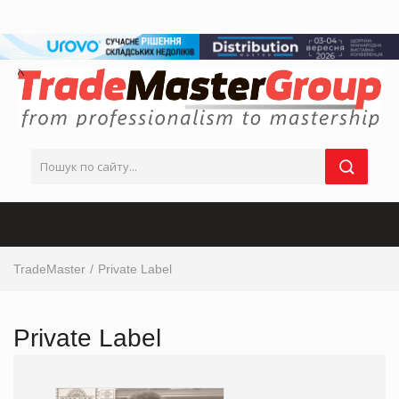
TradeMaster
Private Label
Private Label