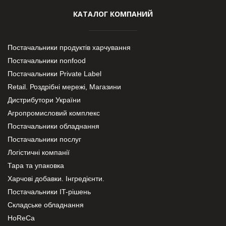
КАТАЛОГ КОМПАНИЙ
Постачальники продуктів харчування
Постачальники nonfood
Постачальники Private Label
Retail. Роздрібні мережі, Магазини
Дистрибутори України
Агропромисловий комплекс
Постачальники обладнання
Постачальники послуг
Логістичні компанії
Тара та упаковка
Харчові добавки. Інгредієнти.
Постачальники IT-рішень
Складське обладнання
HoReCa