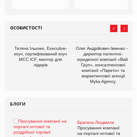
ОСОБИСТОСТІ
,
Тетяна Ільєнко, Executive-
Олег Андрійович Івченко —
ОВ
коуч, сертифікований коуч
директор патентно-
МСС ICF, ментор для
юридичної компанії «Вайз
лідерів
Груп», консалтингової
компанії «Парето» та
маркетингової агенції
Myka Agency.
БЛОГИ
Брагина Людмила
ї
Просування компанії
а
на порталі оптової та