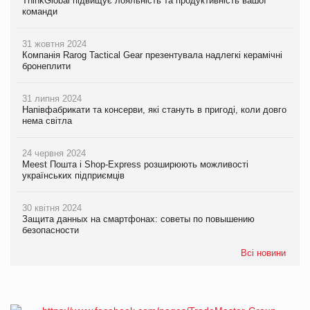
ThinkGlobal підвищує лояльність та продуктивність вашої
команди
31 жовтня 2024
Компанія Rarog Tactical Gear презентувала надлегкі керамічні
бронеплити
31 липня 2024
Напівфабрикати та консерви, які стануть в пригоді, коли довго
нема світла
24 червня 2024
Meest Пошта і Shop-Express розширюють можливості
українських підприємців
30 квітня 2024
Защита данных на смартфонах: советы по повышению
безопасности
Всі новини