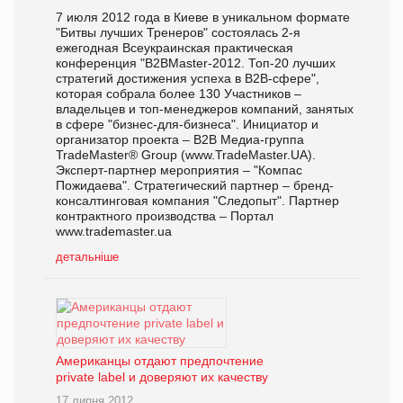
7 июля 2012 года в Киеве в уникальном формате
"Битвы лучших Тренеров" состоялась 2-я
ежегодная Всеукраинская практическая
конференция "В2ВMaster-2012. Топ-20 лучших
стратегий достижения успеха в В2В-сфере",
которая собрала более 130 Участников –
владельцев и топ-менеджеров компаний, занятых
в сфере "бизнес-для-бизнеса". Инициатор и
организатор проекта – В2В Медиа-группа
TradeMaster® Group (www.TradeMaster.UA).
Эксперт-партнер мероприятия – "Компас
Пожидаева". Стратегический партнер – бренд-
консалтинговая компания "Следопыт". Партнер
контрактного производства – Портал
www.trademaster.ua
детальніше
Американцы отдают предпочтение
private label и доверяют их качеству
17 липня 2012