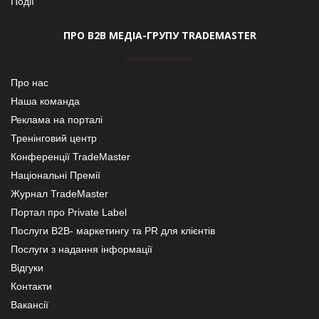
Події
ПРО В2В МЕДІА-ГРУПУ TRADEMASTER
Про нас
Наша команда
Реклама на порталі
Тренінговий центр
Конференції TradeMaster
Національні Премії
Журнал TradeMaster
Портал про Private Label
Послуги В2В- маркетингу та PR для клієнтів
Послуги з надання інформації
Відгуки
Контакти
Вакансії