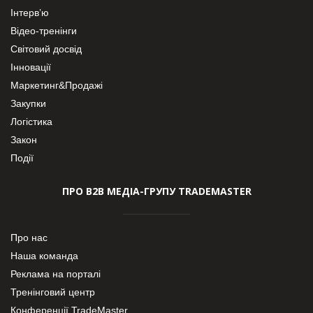
Інтерв’ю
Відео-тренінги
Світовий досвід
Інновації
Маркетинг&Продажі
Закупки
Логістика
Закон
Події
ПРО В2В МЕДІА-ГРУПУ TRADEMASTER
Про нас
Наша команда
Реклама на порталі
Тренінговий центр
Конференції TradeMaster