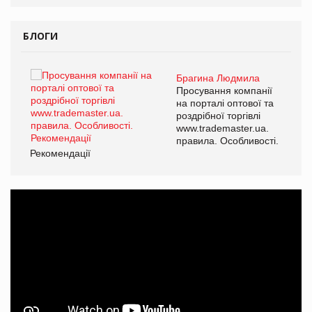
БЛОГИ
Брагина Людмила
ї
Просування компанії
а
на порталі оптової та
роздрібної торгівлі
www.trademaster.ua.
і.
правила. Особливості.
Рекомендації
Ре