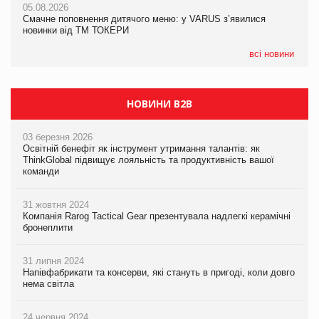
05.08.2026
04.08.2026
Смачне поповнення дитячого меню: у VARUS з’явилися
Через атаку РФ у Дніпрі пошкоджено склад шоколаду
новинки від ТМ ТОКЕРИ
Millennium
всі новини
НОВИНИ B2B
03 березня 2026
Освітній бенефіт як інструмент утримання талантів: як
ThinkGlobal підвищує лояльність та продуктивність вашої
команди
31 жовтня 2024
Компанія Rarog Tactical Gear презентувала надлегкі керамічні
бронеплити
31 липня 2024
Напівфабрикати та консерви, які стануть в пригоді, коли довго
нема світла
24 червня 2024