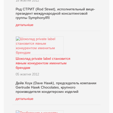
18 жовтня 2012
Род СТРИТ (Rod Street), исполнительный вице-
президент международной консалтинговой
группы SymphonyIRI
детальніше
Шоколад private label становится
явным конкурентом именитым
брендам
05 жовтня 2012
Дейв Хоук (Dave Hawk), председатель компании
Gertrude Hawk Chocolates, крупного
производителя кондитерских изделий
детальніше