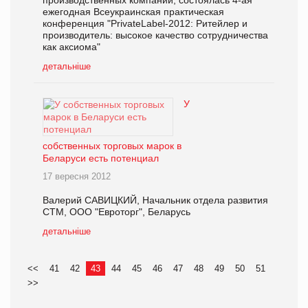
ежегодная Всеукраинская практическая
конференция "PrivateLabel-2012: Ритейлер и
производитель: высокое качество сотрудничества
как аксиома"
детальніше
У
собственных торговых марок в
Беларуси есть потенциал
17 вересня 2012
Валерий САВИЦКИЙ, Начальник отдела развития
СТМ, ООО "Евроторг", Беларусь
детальніше
<<
41
42
43
44
45
46
47
48
49
50
51
>>