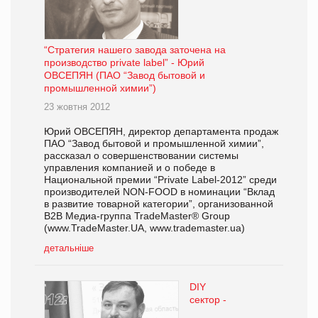
“Стратегия нашего завода заточена на
производство private label” - Юрий
ОВСЕПЯН (ПАО “Завод бытовой и
промышленной химии”)
23 жовтня 2012
Юрий ОВСЕПЯН, директор департамента продаж
ПАО “Завод бытовой и промышленной химии”,
рассказал о совершенствовании системы
управления компанией и о победе в
Национальной премии “Private Label-2012” среди
производителей NON-FOOD в номинации “Вклад
в развитие товарной категории”, организованной
B2B Медиа-группа TradeMaster® Group
(www.TradeMaster.UA, www.trademaster.ua)
детальніше
DIY
сектор -