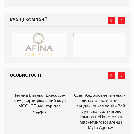
КРАЩІ КОМПАНІЇ
ОСОБИСТОСТІ
,
Тетяна Ільєнко, Executive-
Олег Андрійович Івченко —
ОВ
коуч, сертифікований коуч
директор патентно-
МСС ICF, ментор для
юридичної компанії «Вайз
лідерів
Груп», консалтингової
компанії «Парето» та
маркетингової агенції
Myka Agency.