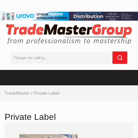
TradeMaster
Private Label
Private Label